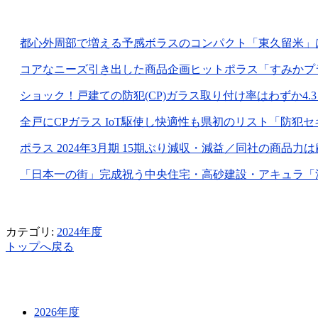
都心外周部で増える予感ボラスのコンパクト「東久留米」は坪420
コアなニーズ引き出した商品企画ヒットポラス「すみかプラス行
ショック！戸建ての防犯(CP)ガラス取り付け率はわずか4.3％日
全戸にCPガラス IoT駆使し快適性も県初のリスト「防犯セキュ
ポラス 2024年3月期 15期ぶり減収・減益／同社の商品力は顧
「日本一の街」完成祝う中央住宅・高砂建設・アキュラ「浦和美
カテゴリ:
2024年度
トップへ戻る
2026年度