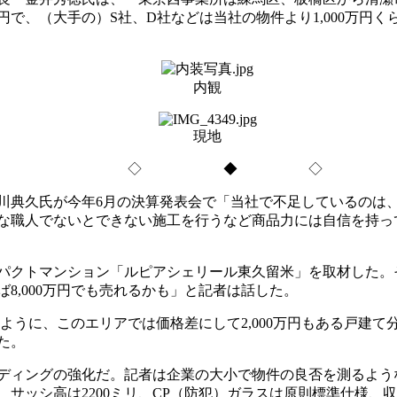
00万円で、（大手の）S社、D社などは当社の物件より1,000
内観
現地
◇ ◆ ◇
典久氏が今年6月の決算発表会で「当社で不足しているのは
な職人でないとできない施工を行うなど商品力には自信を持っ
ンパクトマンション「ルピアシェリール東久留米」を取材した。
8,000万円でも売れるかも」と記者は話した。
たように、このエリアでは価格差にして2,000万円もある戸建
た。
ディングの強化だ。記者は企業の大小で物件の良否を測るよう
リ、サッシ高は2200ミリ、CP（防犯）ガラスは原則標準仕様