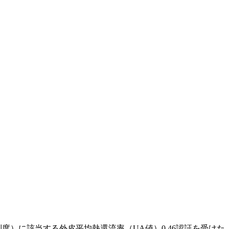
）に該当する外皮平均熱還流率（UA値）0.46認証を受けた