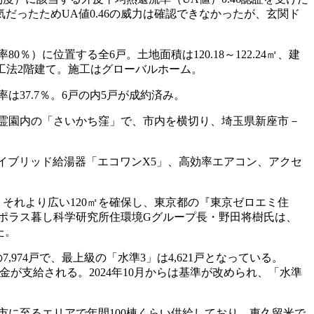
だったためUA値0.46の威力は確認できなかったが、玄関ド
に位置する全6戸。土地面積は120.18～122.24㎡、建
は2×6工法2階建て。施工はグローバルホーム。
は37.7％。6戸の内5戸が成約済み。
霊園内の「さいかち窪」で、市内を横切り、埼玉県新座市－
ハイブリッド給湯器「エコワンX5」、高効率エアコン、アクセ
それより広い120㎡を確保し、東京都の『東京ゼロエミ住
ポラス暮し科学研究所住環境Gグループ長・野田将樹氏は、
た。
74戸で、最上級の「水準3」は4,621戸となっている。
助成金が支給される。2024年10月からは基準が改められ、「水準
に至るエリアで年間100棟くらい供給しており、東久留米で