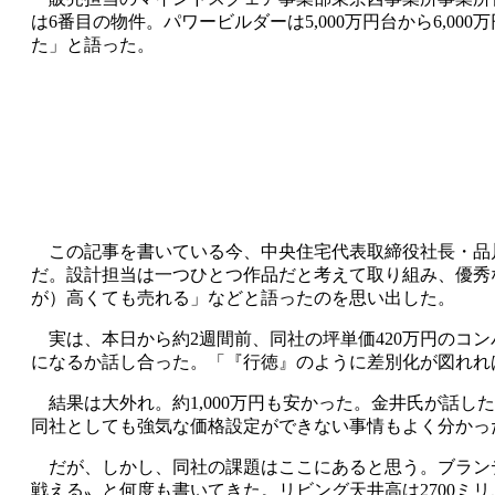
は6番目の物件。パワービルダーは5,000万円台から6,0
た」と語った。
この記事を書いている今、中央住宅代表取締役社長・品川
だ。設計担当は一つひとつ作品だと考えて取り組み、優秀
が）高くても売れる」などと語ったのを思い出した。
実は、本日から約2週間前、同社の坪単価420万円のコ
になるか話し合った。「『行徳』のように差別化が図れれば
結果は大外れ。約1,000万円も安かった。金井氏が話し
同社としても強気な価格設定ができない事情もよく分かっ
だが、しかし、同社の課題はここにあると思う。ブラン
戦える〟と何度も書いてきた。リビング天井高は2700ミ