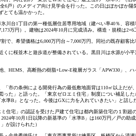
全6戸）のメディア向け見学会を行った。この日はぽかぽか陽気
ずとても温かかった。
1丁目の第一種低層住居専用地域（建ぺい率40％、容積率80％）
円（平均7,173万円）。建物は2024年10月に完成済み。構造・規模
、希望価格は6,000万円台～7,000万円。同社の既存顧客比率
近くに桜並木と遊歩道が整備されている。黒目川は水源が小平
EMS、高断熱の樹脂+Low-E複層ガラス「APW330」、
「市の条例による開発行為の最低敷地面背は110㎡以上だが、
図った」と語った。「東京ゼロエミ住宅」制度につい補足した
『水準B』となった。今後はGXに力を入れていきたい」と話し
住宅」の認証を受けた戸建て住宅は都内新築住宅の１割超の7,9
戸、2024年10月1日以降の新基準の「水準B」は160万円／戸の
準Ａ」が設けられた）
・金井秀徳氏は、「東京西事業所は練馬区、板橋区から清瀬市