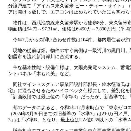
分譲戸建て「アイムス東久留米 ピー・ティー・サイト」（
アは開けっ放しで、エアコンは止められていたにも関わら
物件は、西武池袋線東久留米駅から徒歩8分、東久留米市氷川台
物面積は94.72～97.31㎡、価格は6,490万～7,890万
今年7月からの問い合わせ件数は104件。都内居住者が約7割で
現地の従前は畑。物件のすぐ南側は一級河川の黒目川。
朝霞市を流れ新河岸川に合流する。
主な基本性能・設備仕様は、太陽光発電システム、蓄電池、H
ントパネル「木もれ美」など。
同社マインドスクェア事業部設計部部長・鈴木征道氏は、
宅』に適合させるためハイスペック仕様にして、差別化を
「計画段階では最上位の『水準3』だったが、新基準では
都のデータによると、令和5年12月末時点で「東京ゼロエミ
（2024年9月30日までの旧基準の「水準3」は210万円／
3」は「水準B」となり、最上位はUA値0.35以下の「水
販売担当のマインドスクェア事業部東京西事業所事業所長