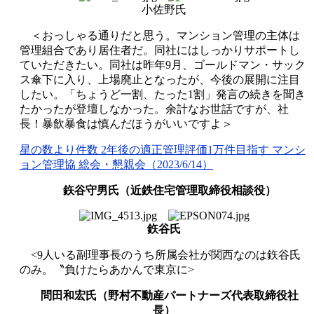
小佐野氏
＜おっしゃる通りだと思う。マンション管理の主体は
管理組合であり居住者だ。同社にはしっかりサポートし
ていただきたい。同社は昨年
9
月、ゴールドマン・サック
ス傘下に入り、上場廃止となったが、今後の展開に注目
したい。「ちょうど一割、たった
1
割」発言の続きを聞き
たかったが登壇しなかった。余計なお世話ですが、社
長！暴飲暴食は慎んだほうがいいですよ＞
星の数より件数 2
年後の適正管理評価1
万件目指す
マンシ
ョン管
理協
総会・懇親会
（2023/6/14
）
鉃谷守男氏（近鉄住宅管理取締役相談役）
鉃谷氏
<9
人いる副理事長のうち所属会社が関西なのは鉃谷氏
のみ。〝負けたらあかんで東京に
>
問田和宏氏（野村不動産パートナーズ代表取締役社
長）