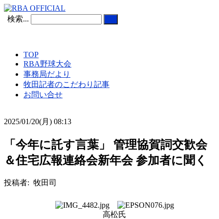
検索...
TOP
RBA野球大会
事務局だより
牧田記者のこだわり記事
お問い合せ
2025/01/20(月) 08:13
「今年に託す言葉」 管理協賀詞交歓会
＆住宅広報連絡会新年会 参加者に聞く
投稿者: 牧田司
高松氏