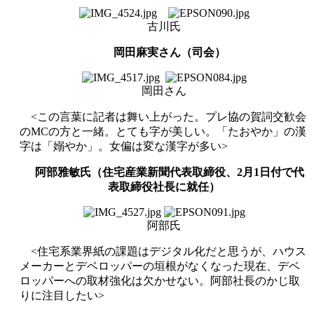
古川氏
岡田麻実さん（司会）
岡田さん
<
この言葉に記者は舞い上がった。プレ協の賀詞交歓会
の
MC
の方と一緒。とても字が美しい。「たおやか」の漢
字は「嫋やか」。女偏は変な漢字が多い
>
阿部雅敏氏（住宅産業新聞代表取締役、
2
月
1
日付で代
表取締役社長に就任）
阿部氏
<
住宅系業界紙の課題はデジタル化だと思うが、ハウス
メーカーとデベロッパーの垣根がなくなった現在、デベ
ロッパーへの取材強化は欠かせない。阿部社長のかじ取
りに注目したい
>