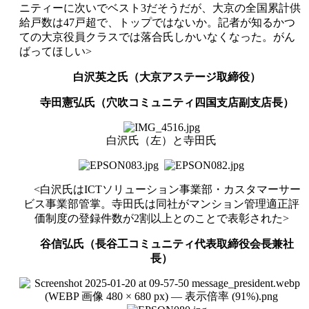
ニティーに次いでベスト
3
だそうだが、大京の全国累計供
給戸数は
47
戸超で、トップではないか。記者が知るかつ
ての大京役員クラスでは落合氏しかいなくなった。がん
ばってほしい
>
白沢英之氏（大京アステージ取締役）
寺田憲弘氏（穴吹コミュニティ四国支店副支店長）
白沢氏（左）と寺田氏
<
白沢氏は
ICT
ソリューション事業部・カスタマーサー
ビス事業部管掌
。寺田氏は
同社がマンション管理適正評
価制度の登録件数が
2
割以上とのことで表彰された
>
谷信弘氏（長谷工コミュニティ代表取締役会長兼社
長）