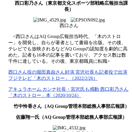
西口彩乃さん（東京都文化スポーツ部戦略広報担当課
長）
西口さん
<
西口さんは
AQ Group
広報担当時代、「木のストロ
ー」を開発し、自らが著者として書籍を出版。その後、
テレビでも放映されるなど
AQ Group
の認知度を劇的に高
めた。記者も
16
本の記事を書いており、アクセス数は数
千件に達している。その後、東京都職員に転職
>
西口さん役の堀田真由さん好演
宮沢社長も記者役で出演
フジテレビ「木のストロー」
（2022/2/26
）
アキュラホーム
カンナ社長・宮沢氏も感動
西口彩乃さん
「木のストロー」本
（2020/10/24
）
竹中怜香さん（
AQ Group
管理本部総務人事部広報課）
佐藤翔一氏（
AQ Group
管理本部総務人事部広報課）