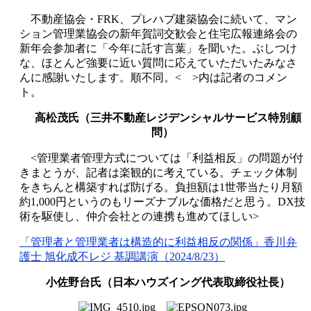
不動産協会・
FRK
、プレハブ建築協会に続いて、マン
ション管理業協会の新年賀詞交歓会と住宅広報連絡会の
新年会参加者に「今年に託す言葉」を聞いた。ぶしつけ
な、ほとんど強要に近い質問に応えていただいたみなさ
んに感謝いたします。順不同。
<
>
内は記者のコメン
ト。
高松茂氏（三井不動産レジデンシャルサービス特別顧
問）
<
管理業者管理方式については「利益相反」の問題が付
きまとうが、記者は楽観的に考えている。チェック体制
をきちんと構築すれば防げる。負担額は
1
世帯当たり月額
約
1,000
円というのもリーズナブルな価格だと思う。
DX
技
術を駆使し、仲介会社との連携も進めてほしい
>
「管理者と管理業者は構造的に利益相反の関係」香川弁
護士
旭化成不レジ
基調講演
（2024/8/23
）
小佐野台氏（日本ハウズイング代表取締役社長）