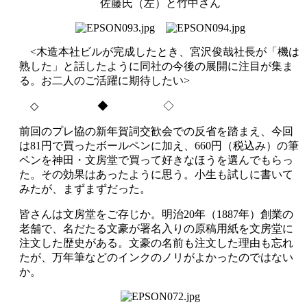
佐藤氏（左）と竹中さん
<
木造本社ビルが完成したとき、宮沢俊哉社長が「機は
熟した」と話したように同社の今後の展開に注目が集ま
る。お二人のご活躍に期待したい
>
◇
◆ ◇
前回のプレ協の新年賀詞交歓会での反省を踏まえ、今回
は
81
円で買ったボールペンに加え、
660
円（税込み）の筆
ペンを神田・文房堂で買って好きなほうを選んでもらっ
た。その効果はあったように思う。小生も試しに書いて
みたが、まずまずだった。
皆さんは文房堂をご存じか。明治
20
年（
1887
年）創業の
老舗で、名だたる文豪が署名入りの原稿用紙を文房堂に
注文した歴史がある。文豪の名前も注文した理由も忘れ
たが、万年筆などのインクのノリがよかったのではない
か。