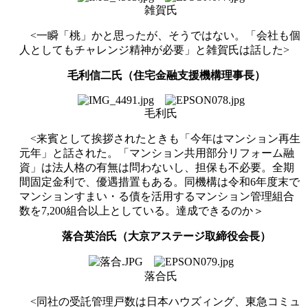
雑賀氏
<
一瞬「桃」かと思ったが、そうではない。「会社も個
人としてもチャレンジ精神が必要」と雑賀氏は話した
>
毛利信二氏（住宅金融支援機構理事長）
毛利氏
<
来賓として挨拶されたときも「今年はマンション再生
元年」と話された。「マンション共用部分リフォーム融
資」は法人格の有無は問わないし、担保も不必要。全期
間固定金利で、優遇措置もある。同機構は令和
6
年度末で
マンションすまい・る債を活用するマンション管理組合
数を
7,200
組合以上としている。達成できるのか＞
落合英治氏（大京アステージ取締役会長）
落合氏
<
同社の受託管理戸数は日本ハウズィング、東急コミュ