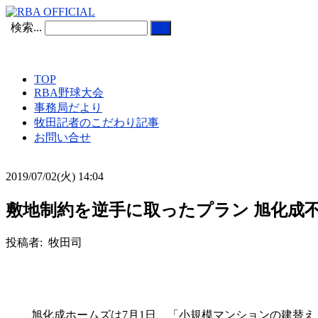
検索...
TOP
RBA野球大会
事務局だより
牧田記者のこだわり記事
お問い合せ
2019/07/02(火) 14:04
敷地制約を逆手に取ったプラン 旭化成
投稿者: 牧田司
旭化成ホームズは7月1日、「小規模マンションの建替え