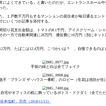
常によくできている」と書いたのだが、エントランスホール中
った。
た。１戸数千万円もするマンションの居住者が毎日通るエント
でにいくつか記事を添付する。
り花支出金額は、トマトの8.1千円、アイスクリーム・シャーベ
一方で自動車関連に28万円、通信費に16万円（別にネット接続費
万円、たばこは12.4万円、こづかいは？ 。自慢できるのはト
手前の緑と白は全てフェイク
急不「ブランズ ザ･ハウス一番町」のロビー（生花は池坊が生
自宅やオフィスの机に飾っているポトス・ドクダミ（全てた
町」完売（2018/11/13）