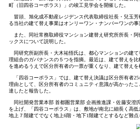
町（旧四谷コーポラス）」の竣工見学会を開催した。
冒頭、旭化成不動産レジデンス代表取締役社長・兒玉芳樹
る当社の建て替え事業はオンリーワン・ナンバーワンの事
また、同社常務取締役マンション建替え研究所所長・阿
ックスについて説明した。
同研究所副所長・大木祐悟氏は、都心マンションの建て
理組合のガバナンスの５つを指摘。最近は、建て替えを比
を進めるうえで区分所有者の一票が重くなり、建て替えを
「四谷コーポラス」では、建て替え決議は区分所有者25
理由として、区分所有者のコミュニティ意識が高かったこ
達したと報告した。
同社開発営業本部 首都圏営業部 企画推進課・佐藤安澄
を上げ、「四谷コーポラス」は、敷地が南北に細長く高低
地上７階建てでなく地上6階・地下1階建てとするなど難