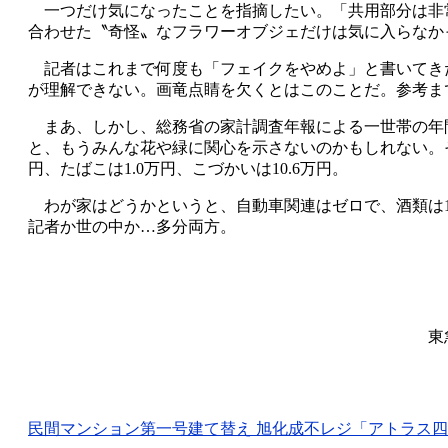
一つだけ気になったことを指摘したい。「共用部分は非
合わせた〝奇怪〟なフラワーオブジェだけは気に入らなか
記者はこれまで何度も「フェイクをやめよ」と書いてき
が理解できない。画竜点睛を欠くとはこのことだ。参考ま
まあ、しかし、総務省の家計調査年報による一世帯の年間切
と、もうみんな花や緑に関心を示さないのかもしれない。その
円、たばこは1.0万円、こづかいは10.6万円。
わが家はどうかというと、自動車関連はゼロで、酒類は12
記者か世の中か…多分両方。
東
民間マンション第一号建て替え 旭化成不レジ「アトラス四谷本塩