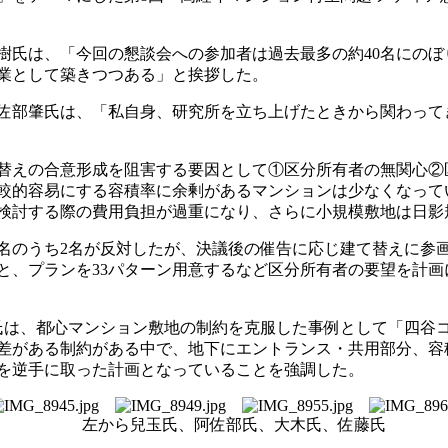
氏は、「今回の懇談会への参加者は過去最多の約40名にのぼ
業として築きつつある」と挨拶した。
佐部肇氏は、「私自身、研究所を立ち上げたときから関わって
替えの合意形成を阻害する要因として①区分所有者の無関心②
較的容易にする容積率に余剰があるマンションは少なくなって
検討する際の費用負担が過重になり、さらに小規模敷地は日影
名のうち2名が反対したが、決議後の催告に応じ建て替えに参
と、プランを33パターン用意するなど区分所有者の要望を計画
氏は、都心マンション敷地の制約を克服した事例として「四谷
差がある制約がある中で、地下にエントランス・共用部分、容積
点を逆手に取った計画となっていることを強調した。
左から兒玉氏、阿佐部氏、大木氏、佐藤氏