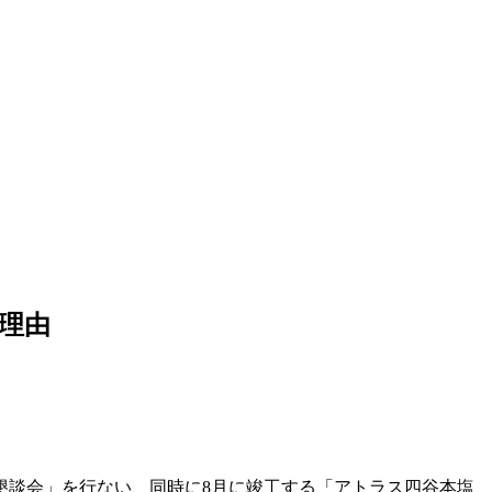
理由
懇談会」を行ない、同時に8月に竣工する「アトラス四谷本塩