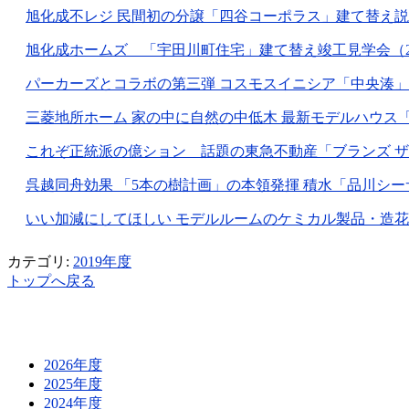
旭化成不レジ 民間初の分譲「四谷コーポラス」建て替え説明会・
旭化成ホームズ 「宇田川町住宅」建て替え竣工見学会（2013
パーカーズとコラボの第三弾 コスモスイニシア「中央湊」の緑
三菱地所ホーム 家の中に自然の中低木 最新モデルハウス「ONE 
これぞ正統派の億ション 話題の東急不動産「ブランズ ザ・ハ
呉越同舟効果 「5本の樹計画」の本領発揮 積水「品川シーサイド」
いい加減にしてほしい モデルルームのケミカル製品・造花の氾濫
カテゴリ:
2019年度
トップへ戻る
2026年度
2025年度
2024年度