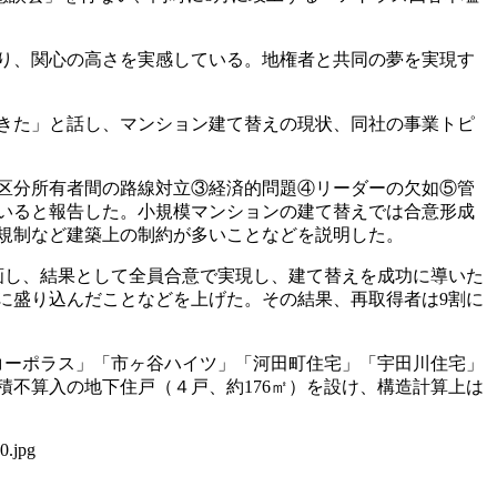
り、関心の高さを実感している。地権者と共同の夢を実現す
きた」と話し、マンション建て替えの現状、同社の事業トピ
区分所有者間の路線対立③経済的問題④リーダーの欠如⑤管
いると報告した。小規模マンションの建て替えでは合意形成
規制など建築上の制約が多いことなどを説明した。
画し、結果として全員合意で実現し、建て替えを成功に導いた
に盛り込んだことなどを上げた。その結果、再取得者は9割に
コーポラス」「市ヶ谷ハイツ」「河田町住宅」「宇田川住宅」
不算入の地下住戸（４戸、約176㎡）を設け、構造計算上は