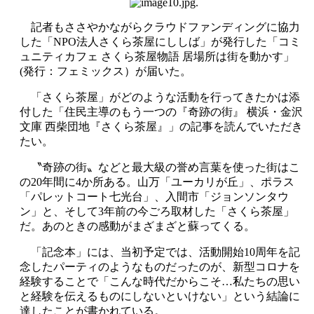
.
記者もささやかながらクラウドファンディングに協力
した「NPO法人さくら茶屋にししば」が発行した「コミ
ュニティカフェ さくら茶屋物語 居場所は街を動かす」
(発行：フェミックス）が届いた。
「さくら茶屋」がどのような活動を行ってきたかは添
付した「住民主導のもう一つの『奇跡の街』 横浜・金沢
文庫 西柴団地『さくら茶屋』」の記事を読んでいただき
たい。
〝奇跡の街〟などと最大級の誉め言葉を使った街はこ
の20年間に4か所ある。山万「ユーカリが丘」、ポラス
「パレットコート七光台」、入間市「ジョンソンタウ
ン」と、そして3年前の今ごろ取材した「さくら茶屋」
だ。あのときの感動がまざまざと蘇ってくる。
「記念本」には、当初予定では、活動開始10周年を記
念したパーティのようなものだったのが、新型コロナを
経験することで「こんな時代だからこそ…私たちの思い
と経験を伝えるものにしないといけない」という結論に
達したことが書かれている。