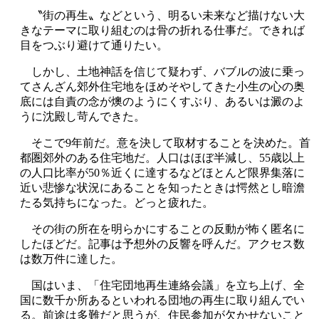
〝街の再生〟などという、明るい未来など描けない大
きなテーマに取り組むのは骨の折れる仕事だ。できれば
目をつぶり避けて通りたい。
しかし、土地神話を信じて疑わず、バブルの波に乗っ
てさんざん郊外住宅地をほめそやしてきた小生の心の奥
底には自責の念が燠のようにくすぶり、あるいは澱のよ
うに沈殿し苛んできた。
そこで9年前だ。意を決して取材することを決めた。首
都圏郊外のある住宅地だ。人口はほぼ半減し、55歳以上
の人口比率が50％近くに達するなどほとんど限界集落に
近い悲惨な状況にあることを知ったときは愕然とし暗澹
たる気持ちになった。どっと疲れた。
その街の所在を明らかにすることの反動が怖く匿名に
したほどだ。記事は予想外の反響を呼んだ。アクセス数
は数万件に達した。
国はいま、「住宅団地再生連絡会議」を立ち上げ、全
国に数千か所あるといわれる団地の再生に取り組んでい
る。前途は多難だと思うが、住民参加が欠かせないこと