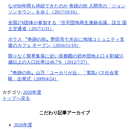
なぜ80年間も持続できたのか 奇跡の街 入間市の「ジョン
ソンタウン」を歩く（2017/10/16）
全国276団体が参加する「住宅団地再生連絡会議」設立 国
土交通省（2017/1/31）
ポラス 〝奇跡の街〟野田市七光台に地域コミュニティ支
援のカフェ オープン（2016/11/19）
限りなく限界集落に近い首都圏の郊外団地人口４割減55
歳以上の人口比率は48.7％（2012/7/27）
〝奇跡の街〟山万「ユーカリが丘」「電気バス社会実
験」出発式（2009/4/24）
カテゴリ:
2020年度
トップへ戻る
こだわり記事アーカイブ
2026年度