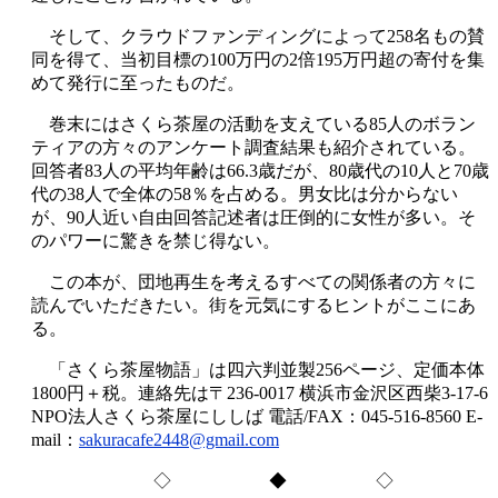
そして、クラウドファンディングによって258名もの賛
同を得て、当初目標の100万円の2倍195万円超の寄付を集
めて発行に至ったものだ。
巻末にはさくら茶屋の活動を支えている85人のボラン
ティアの方々のアンケート調査結果も紹介されている。
回答者83人の平均年齢は66.3歳だが、80歳代の10人と70歳
代の38人で全体の58％を占める。男女比は分からない
が、90人近い自由回答記述者は圧倒的に女性が多い。そ
のパワーに驚きを禁じ得ない。
この本が、団地再生を考えるすべての関係者の方々に
読んでいただきたい。街を元気にするヒントがここにあ
る。
「さくら茶屋物語」は四六判並製256ページ、定価本体
1800円＋税。連絡先は〒236-0017 横浜市金沢区西柴3-17-6
NPO法人さくら茶屋にししば 電話/FAX：045-516-8560 E-
mail：
sakuracafe2448@gmail.com
◇ ◆ ◇