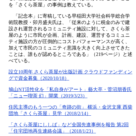
を「さくら茶屋」の事例は教えている。
「記念本」に寄稿している早稲田大学社会科学総合学
術院教授・卯月盛夫氏は、「従来のように税金のみで建
設され運営されるコミュニティ施設に対して、さくら茶
屋のように市民が企画、計画、建設、運営するコミュニ
ティ施設の方が圧倒的にコストパフォーマンスが高く、
加えて市民のコミュニティ意識を大きく向上させてきた
ことは、誰もが認めるところである」（219ページ）と述
べている。
設立10周年 さくら茶屋が出版計画 クラウドファンディン
グで資金募集（2020/10/18）
鳩山NT活性化を「私自身がアート」藝大卒・菅沼朋香氏
「ニュー喫茶 幻」開業（2019/3/23）
住民主導のもう一つの「奇跡の街」 横浜・金沢文庫 西柴
団地「さくら茶屋」見学（2018/2/14）
「さくら茶屋にししば」など全国先進事例を報告 第2回
「住宅団地再生連絡会議」（2018/1/23）