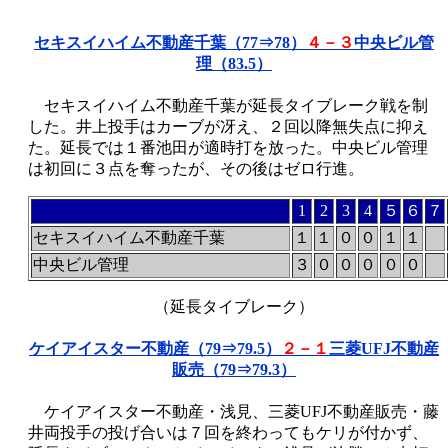
セキスイハイム不動産千葉（77⇒78）
４－３
中央ビル管
理（83.5）
セキスイハイム不動産千葉が延長タイブレーク戦を制
した。井上投手はカーブが冴え、２回以降無失点に抑え
た。延長では１番池田が適時打を放った。中央ビル管理
は初回に３点を奪ったが、その後はゼロ行進。
1
2
3
4
５
６
７
セキスイハイム不動産千葉
１
１
０
０
１
１
中央ビル管理
３
０
０
０
０
０
（延長タイブレーク）
ケイアイスター不動産（79⇒79.5）
２－１
三菱UFJ不動産
販売（79⇒79.3）
ケイアイスター不動産・浅見、三菱UFJ不動産販売・藤
井両投手の投げ合いは７回を終わってもケリが付かず、