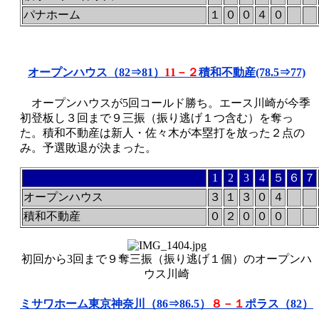
パナホーム
１
０
０
４
０
オープンハウス（82⇒81）
11－２
積和不動産(78.5⇒77)
オープンハウスが5回コールド勝ち。エース川崎が今季
初登板し３回まで９三振（振り逃げ１つ含む）を奪っ
た。積和不動産は新人・佐々木が本塁打を放った２点の
み。予選敗退が決まった。
1
2
3
4
５
６
７
オープンハウス
３
１
３
０
４
積和不動産
０
２
０
０
０
初回から3回まで９奪三振（振り逃げ１個）のオープンハ
ウス川崎
ミサワホーム東京神奈川（86⇒86.5）
８－１
ポラス（82）