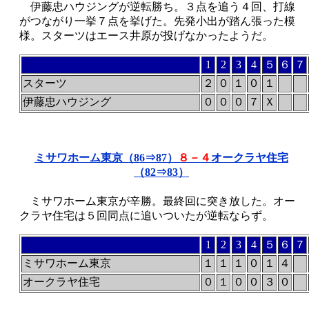
伊藤忠ハウジングが逆転勝ち。３点を追う４回、打線
がつながり一挙７点を挙げた。先発小出が踏ん張った模
様。スターツはエース井原が投げなかったようだ。
1
2
3
4
５
６
７
スターツ
２
０
１
０
１
伊藤忠ハウジング
０
０
０
７
Ｘ
ミサワホーム東京（86⇒87）
８－４
オークラヤ住宅
（82⇒83）
ミサワホーム東京が辛勝。最終回に突き放した。オー
クラヤ住宅は５回同点に追いついたが逆転ならず。
1
2
3
4
５
６
７
ミサワホーム東京
１
１
１
０
１
４
オークラヤ住宅
０
１
０
０
３
０