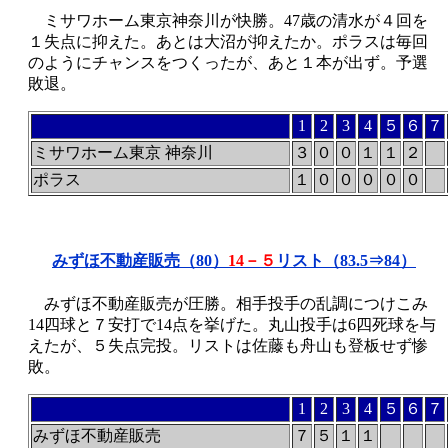
ミサワホーム東京神奈川が快勝。47歳の清水が４回を
１失点に抑えた。あとは大沼が抑えたか。ポラスは毎回
のようにチャンスをつくったが、あと１本が出ず。予選
敗退。
1
2
3
4
５
６
７
ミサワホーム東京 神奈川
３
０
０
１
１
２
ポラス
１
０
０
０
０
０
みずほ不動産販売（80）
14－５
リスト（83.5⇒84）
みずほ不動産販売が圧勝。相手投手の乱調につけこみ
14四球と７安打で14点を挙げた。丸山投手は6四死球を与
えたが、５失点完投。リストは佐藤も舟山も登板せず惨
敗。
1
2
3
4
５
６
７
みずほ不動産販売
７
５
１
１