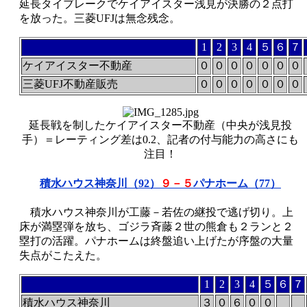
延長タイブレークでケイアイスター浅見が決勝の２点打
を放った。三菱UFJは無念残念。
1
2
3
4
５
６
７
ケイアイスター不動産
０
０
０
０
０
０
０
三菱UFJ不動産販売
０
０
０
０
０
０
０
延長戦を制したケイアイスター不動産（中央が浅見投
手）＝レーティング差は0.2、記者の付与能力の高さにも
注目！
積水ハウス神奈川（92）
９－５
パナホーム（77）
積水ハウス神奈川が工藤－若佐の継投で逃げ切り。上
床が満塁弾を放ち、ゴジラ斉藤２世の熊倉も２ランと２
塁打の活躍。パナホームは終盤追い上げたが序盤の大量
失点がこたえた。
1
2
3
4
５
６
７
積水ハウス神奈川
３
０
６
０
０