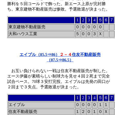
勝利を５回コールドで飾った。新エース上原が完封勝
ち。東京建物不動産販売は惨敗。予選敗退が決まった。
1
2
3
4
５
６
７
東京建物不動産販売
０
０
０
０
０
大和ハウス工業
５
０
０
３
Ｘ
エイブル（85.5⇒86）
２－４
住友不動産販売
（87.5⇒86.5）
お互い負けられない一戦は住友不動産販売が制した。
エース伊藤が素晴らしい制球力を見せ４回２死まで完全
試合ペース。70球３安打完投。エイブルは先発の田口が
２回まで３失点。予選敗退が決まった。
1
2
3
4
５
６
７
エイブル
０
０
０
０
１
１
住友不動産販売
１
２
０
１
０
Ｘ