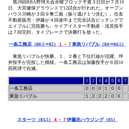
第29回RBA野球大会水曜ブロック予選３日目が７月19
日、大宮健保グラウンドで12試合が行われた。オープン
ハウス川崎が３回９奪三振（振り逃げ１つ含む）。住友
不動産販売・伊藤が４回途中まで完全試合ピッチングで
エイブルに完投勝ち。ケイアイスター不動産・浅見投手
は７回完封。タイブレークで決勝打を放った。
一条工務店（80.5⇒82）
１－７
東急リバブル（84⇒84.5）
東急リバブルが快勝。１、２番と下位打線が活躍。坪
井投手が完投した模様。一条工務店は加藤投手が６回10
四死球で自滅。
1
2
3
4
５
６
７
一条工務店
０
０
０
１
０
０
東急リバブル
１
２
２
２
０
Ｘ
スターツ（83.5）
４－７
伊藤忠ハウジング（85）