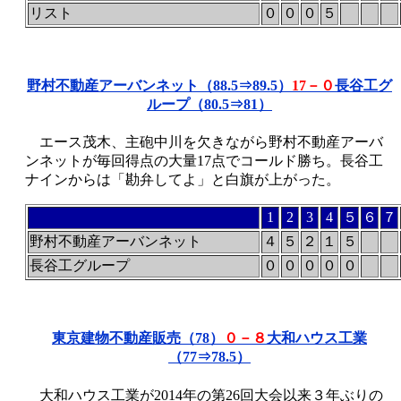
リスト
０
０
０
５
野村不動産アーバンネット（88.5⇒89.5）
17－０
長谷工グ
ループ（80.5⇒81）
エース茂木、主砲中川を欠きながら野村不動産アーバ
ンネットが毎回得点の大量17点でコールド勝ち。長谷工
ナインからは「勘弁してよ」と白旗が上がった。
1
2
3
4
５
６
７
野村不動産アーバンネット
４
５
２
１
５
長谷工グループ
０
０
０
０
０
東京建物不動産販売（78）
０－８
大和ハウス工業
（77⇒78.5）
大和ハウス工業が2014年の第26回大会以来３年ぶりの