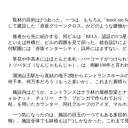
取材の目的は2つあった。一つは、もちろん「InnoCom
して建設した「赤坂グリーンクロス」がどのような建物か
後者から先に紹介する。同ビルは「BELS」認証の5つ星、「
といえば外構だ。ビルの四囲を見て回った。総合設計によ
付駅圏には「赤坂インターシティ」以外にはまずない。ど
草花や中高木にはほとんど名札・バーコードがつけられて
トツバタゴ（なんじゃもんじゃ）」は、樹齢100年と言わ
溜池山王駅から直結の地下2階からエントランスホールの3
何千本、何万本だろう（もっと多いか）。これまた素晴ら
施設内はどうか。エントランスはナラ材の屋根型梁とナラ材の
ォルナット、チェリー、ナラ、ブビンガで作られており、
枯」を用いたカウンター、同社グループのアイダ、マルホ
一つ気になったのは、施設の目玉の一つでもある多目的ス
物）。施設全体でも鉢植えは7つしかなかった。これまで