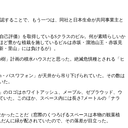
かを確認することで、もう一つは、同社と日本生命が共同事業主と
ンク（自己評価）を取得しているSクラスのビル。何が素晴らしいか
ほど豊かな植栽を施しているビルは赤坂・溜池山王・赤坂見
新・里山」には負けるが）。
の樹」計画の積水ハウスだと思った。絶滅危惧種とされる「ヒ
on・バスワフォン」が天井から吊り下げられていた。その数は
いた。
are」のロゴはホワイトアッシュ、メープル、ゼブラウッド、ウ
ていた。このほか、スペース内には長さ7メートルの「ナラ
なかったことだ（窓際のくつろげるスペースは本物の観葉植
んだんに緑が配されていたので、その落差が目立った。