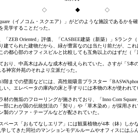
◇ ◆ ◇
 Square（イノコム・スクエア）」がどのような施設である
を見学することだった。
ZEB Oriented」評価、「CASBEE建築（新築）」Sラ
り建てられた建物だから、緑が豊富なのは当たり前だが、これ
この都心部のオフィスビルと比較しても互角以上のはずだ（「
おり、中高木はみんな成木が植えられていた。さすが「5本
れる神宮外苑のそれより立派だった。
階までの壁面などには、高性能吸音プラスター「BASWAph
しい。エレベータの庫内の床と手すりには本物の木が使われて
無垢のフローリングが施されており、「Inno Com Squ
一部にわが国の伝統技法の「契り」や「草木染め」が採用され
ン製のソファ・テーブルなどが配されていた。
ペース「おもてなしエリア」には観葉植物が4本（鉢）しか
見学してきた同社のマンションモデルルームやオフィスにはふ