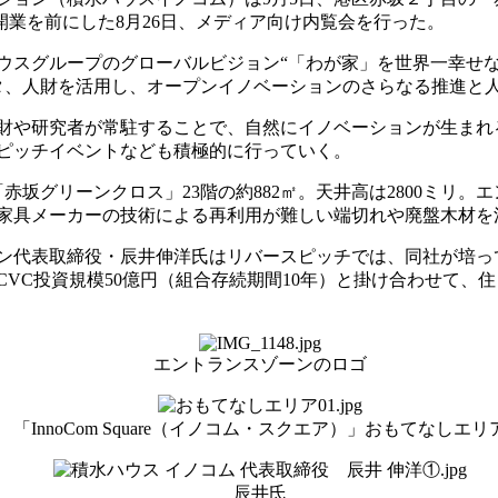
する。開業を前にした8月26日、メディア向け内覧会を行った。
ハウスグループのグローバルビジョン“「わが家」を世界一幸せ
ータ、人財を活用し、オープンイノベーションのさらなる推進と
財や研究者が常駐することで、自然にイノベーションが生まれ
ピッチイベントなども積極的に行っていく。
坂グリーンクロス」23階の約882㎡。天井高は2800ミリ
家具メーカーの技術による再利用が難しい端切れや廃盤木材を
ン代表取締役・辰井伸洋氏はリバースピッチでは、同社が培っ
CVC投資規模50億円（組合存続期間10年）と掛け合わせて
エントランスゾーンのロゴ
「InnoCom Square（イノコム・スクエア）」おもてなしエリ
辰井氏