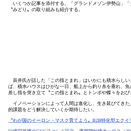
いくつか記事を添付する。「グランドメゾン伊勢山」「グラ
〝みどり〟の取り組みも紹介する。
辰井氏が話した「この指とまれ」はいかにも積水らしいと
ば、積水ハウスはひがな一日、船上から釣り糸を垂れ、魚
差し指を突き立て〝この指とまれ〟とトンボや蝶々をおび
イノベーションによって人間は進化し、生き延びてきた
的課題をどう解決していくか期待したい。
〝わが国のイーロン・マスク育てよう〟B2B特化型エクイティ