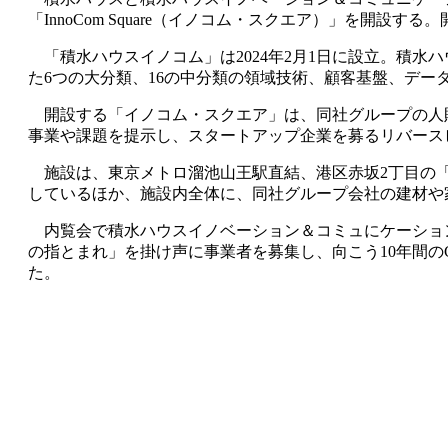
「InnoCom Square（イノコム・スクエア）」を開設
「積水ハウスイノコム」は2024年2月1日に設立。積水
た6つの大分類、16の中分類の領域技術、顧客基盤、デ
開設する「イノコム・スクエア」は、同社グループの人
事業や課題を提示し、スタートアップ企業を募るリバース
施設は、東京メトロ溜池山王駅直結、港区赤坂2丁目の「赤
しているほか、施設内全体に、同社グループ会社の建材や
内覧会で積水ハウスイノベーション＆コミュにケーショ
の指とまれ」を掛け声に事業者を募集し、向こう10年間の
た。