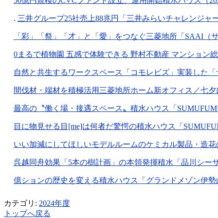
50億円規模のCVCファンド設立、運用開始積水ハウス（2024
.
三井グループ25社売上88兆円「三井みらいチャレンジャーズ
「彩」「祭」「才」と「愛」をつなぐ三菱地所「SAAI（サイ）
0まるで植物園 五感で体験できる 野村不動産 マンション総合ギ
自然と共生するワークスペース「コモレビズ」実装した「ザ・パ
間伐材・端材を積極活用三菱地所ホーム新オフィス／七夕に愛
最高の〝働く場・接遇スペース〟積水ハウス「SUMUFUMU TER
目に物見せる目[me]は何者だ驚愕の積水ハウス「SUMUFUMU T
いい加減にしてほしいモデルルームのケミカル製品・造花の氾濫（
呉越同舟効果「5本の樹計画」の本領発揮積水「品川シーサイド」1
億ションの歴史を変える積水ハウス「グランドメゾン伊勢山」（2
カテゴリ:
2024年度
トップへ戻る