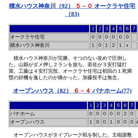
積水ハウス神奈川（92
）
５－０
オークラヤ住宅
（83)
1
2
3
4
５
６
７
オークラヤ住宅
０
０
０
０
０
０
積水ハウス神奈川
１
０
１
２
１
ｘ
積水ハウス神奈川が完勝。そつのない攻めで圧倒し
た。山縣がダメ押し２ランを放ち、若佐が３安打猛打
賞。工藤は４安打完投。オークラヤ住宅は初回の１死満
塁の好機を逸したのが痛かった。加藤投手は無念。
オープンハウス（82
）
６－４
パナホーム(77)
1
2
3
4
５
６
７
パナホーム
０
０
０
０
０
２
０
オープンハウス
１
０
０
１
０
０
０
オープンハウスがタイブレーク戦を制した。主砲謝敷