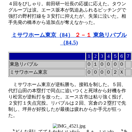
４回をぴしゃり。前田研一社長の応援に応えた。タウン
グループは涙。エース坂本が気迫あふれるピッチングで
強打の野村打線を３安打に抑えたが、失策に泣いた。相
手先発の橋本から追加点が奪えなかった。
ミサワホーム東京（84
）
２－１
東急リバブル
（84.5)
1
2
3
4
５
６
７
東急リバブル
０
１
０
０
０
０
ミサワホーム東京
０
０
０
０
２
Ｘ
ミサワホーム東京が逆転勝ち。接戦を制した。５回、
代打山田の本塁打で同点に追いつくと死球から好機を作
り松宮が逆転打を放った。エース古市は粘り強く投げ、
２安打１失点完投。リバブルは２回、宮倉の２塁打で先
制し、坪井が好投したが最後は疲れからか手元が狂っ
た。
〝どんな顔しててもかわいいから、まぁ、いいか〟〝あ