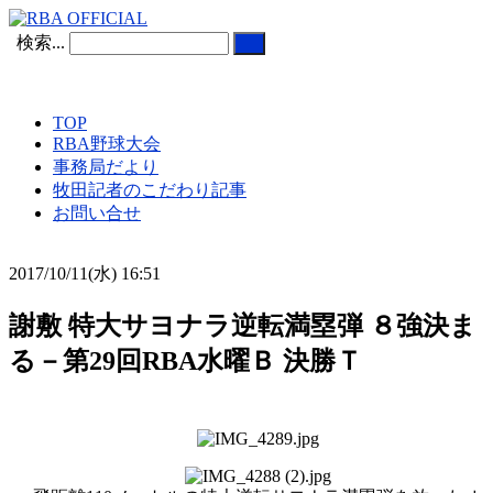
検索...
TOP
RBA野球大会
事務局だより
牧田記者のこだわり記事
お問い合せ
2017/10/11(水) 16:51
謝敷 特大サヨナラ逆転満塁弾 ８強決ま
る－第29回RBA水曜Ｂ 決勝Ｔ