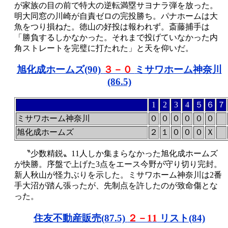
が家族の目の前で特大の逆転満塁サヨナラ弾を放った。
明大同窓の川崎が自責ゼロの完投勝ち。パナホームは大
魚をつり損ねた。徳山の好投は報われず。斎藤捕手は
「勝負するしかなかった。それまで投げていなかった内
角ストレートを完璧に打たれた」と天を仰いだ。
旭化成ホームズ(90)
３－０
ミサワホーム神奈川
(86.5)
1
2
3
4
５
６
７
ミサワホーム神奈川
０
０
０
０
０
０
旭化成ホームズ
２
１
０
０
０
Ｘ
〝少数精鋭〟11人しか集まらなかった旭化成ホームズ
が快勝。序盤で上げた3点をエース今野が守り切り完封。
新人秋山が怪力ぶりを示した。ミサワホーム神奈川は2番
手大沼が踏ん張ったが、先制点を許したのが致命傷とな
った。
住友不動産販売(87.5)
２－11
リスト(84)