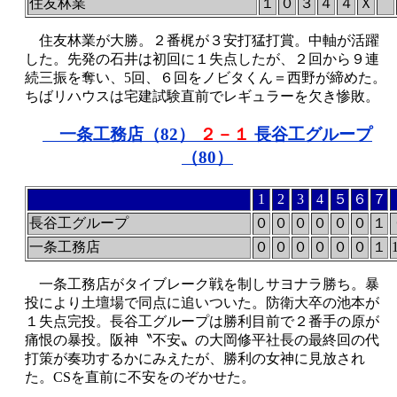
住友林業
１
０
３
４
４
Ｘ
住友林業が大勝。２番梶が３安打猛打賞。中軸が活躍
した。先発の石井は初回に１失点したが、２回から９連
続三振を奪い、5回、６回をノビタくん＝西野が締めた。
ちばリハウスは宅建試験直前でレギュラーを欠き惨敗。
一条工務店（82
）
２－１
長谷工グループ
（80
）
1
2
3
4
５
６
７
長谷工グループ
０
０
０
０
０
０
１
一条工務店
０
０
０
０
０
０
１
一条工務店がタイブレーク戦を制しサヨナラ勝ち。暴
投により土壇場で同点に追いついた。防衛大卒の池本が
１失点完投。長谷工グループは勝利目前で２番手の原が
痛恨の暴投。阪神〝不安〟の大岡修平社長の最終回の代
打策が奏功するかにみえたが、勝利の女神に見放され
た。CSを直前に不安をのぞかせた。