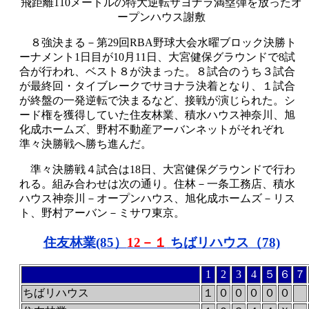
飛距離110メートルの特大逆転サヨナラ満塁弾を放ったオ
ープンハウス謝敷
８強決まる－第29回RBA野球大会水曜ブロック決勝ト
ーナメント1日目が10月11日、大宮健保グラウンドで8試
合が行われ、ベスト８が決まった。８試合のうち３試合
が最終回・タイブレークでサヨナラ決着となり、１試合
が終盤の一発逆転で決まるなど、接戦が演じられた。シ
ード権を獲得していた住友林業、積水ハウス神奈川、旭
化成ホームズ、野村不動産アーバンネットがそれぞれ
準々決勝戦へ勝ち進んだ。
準々決勝戦４試合は18日、大宮健保グラウンドで行わ
れる。組み合わせは次の通り。住林－一条工務店、積水
ハウス神奈川－オープンハウス、旭化成ホームズ－リス
ト、野村アーバン－ミサワ東京。
住友林業(85
）
12－１
ちばリハウス（78)
1
2
3
4
５
６
７
ちばリハウス
１
０
０
０
０
０