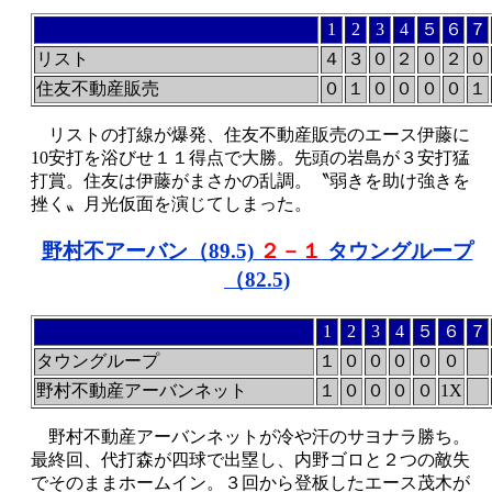
1
2
3
4
５
６
７
リスト
４
３
０
２
０
２
０
住友不動産販売
０
１
０
０
０
０
１
リストの打線が爆発、住友不動産販売のエース伊藤に
10安打を浴びせ１１得点で大勝。先頭の岩島が３安打猛
打賞。住友は伊藤がまさかの乱調。〝弱きを助け強きを
挫く〟月光仮面を演じてしまった。
野村不アーバン（89.5)
２－１
タウングループ
（82.5)
1
2
3
4
５
６
７
タウングループ
１
０
０
０
０
０
野村不動産アーバンネット
１
０
０
０
０
1X
野村不動産アーバンネットが冷や汗のサヨナラ勝ち。
最終回、代打森が四球で出塁し、内野ゴロと２つの敵失
でそのままホームイン。３回から登板したエース茂木が