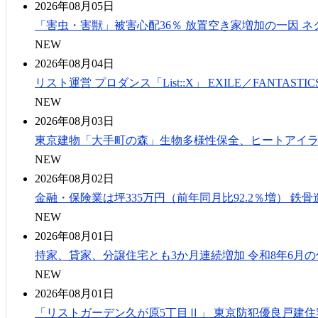
2026年08月05日
「害虫・害獣」被害心配36％ 放置空き家増加の一因 
NEW
2026年08月04日
リスト運営 プロダンス「List::X」 EXILE／FANTAS
NEW
2026年08月03日
東京建物「大手町の森」生物多様性保全、ヒートアイ
NEW
2026年08月02日
金融・保険業は坪335万円（前年同月比92.2％増） 鉄骨
NEW
2026年08月01日
持家、貸家、分譲住宅とも3か月連続増加 令和8年6月
NEW
2026年08月01日
「リストガーデン久が原5丁目Ⅱ」 東京防犯優良戸建住