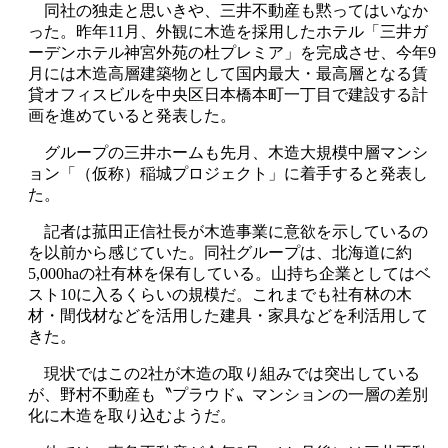
同社の独走と思いきや、三井不動産も黙ってはいなか
った。昨年11月、外観に木造を採用したホテル「三井ガ
ーデンホテル神宮外苑の杜プレミア」を完成させ、今年9
月には木造高層建築物として国内最大・最高層となる賃
貸オフィスビルを中央区日本橋本町一丁目で建設する計
画を進めていると発表した。
グループの三井ホームも先月、木造大規模中層マンシ
ョン「（仮称）稲城プロジェクト」に着手すると発表し
た。
記者は菰田正信社長が木造事業に意欲を示しているの
を以前から感じていた。同社グループは、北海道に約
5,000haの社有林を保有している。山持ち企業としてはベ
スト10に入るくらいの規模だ。これまでも社有林の木
材・間伐材などを活用した建具・家具などを利活用して
きた。
現状ではこの2社が木造の取り組みでは突出している
が、野村不動産も〝プラウド〟マンションの一層の差別
化に木造を取り込むようだ。