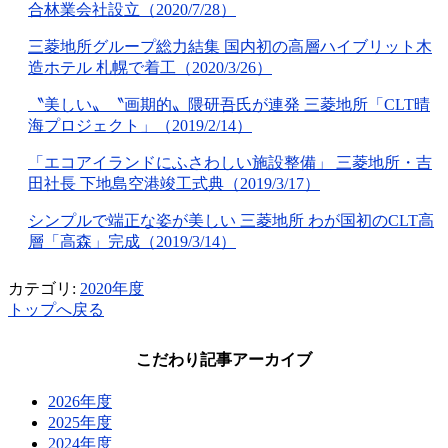
合林業会社設立（2020/7/28）
三菱地所グループ総力結集 国内初の高層ハイブリット木
造ホテル 札幌で着工（2020/3/26）
〝美しい〟〝画期的〟隈研吾氏が連発 三菱地所「CLT晴
海プロジェクト」（2019/2/14）
「エコアイランドにふさわしい施設整備」 三菱地所・吉
田社長 下地島空港竣工式典（2019/3/17）
シンプルで端正な姿が美しい 三菱地所 わが国初のCLT高
層「高森」完成（2019/3/14）
カテゴリ:
2020年度
トップへ戻る
こだわり記事アーカイブ
2026年度
2025年度
2024年度