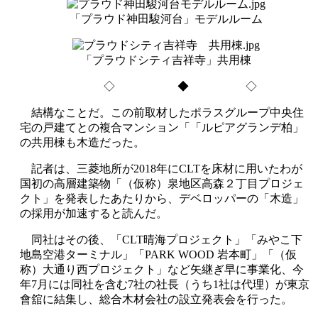
「プラウド神田駿河台」モデルルーム
「プラウドシティ吉祥寺」共用棟
◇ ◆ ◇
結構なことだ。この前取材したポラスグループ中央住
宅の戸建てとの複合マンション「「ルピアグランデ柏」
の共用棟も木造だった。
記者は、三菱地所が2018年にCLTを床材に用いたわが
国初の高層建築物「（仮称）泉地区高森２丁目プロジェ
クト」を発表したあたりから、デベロッパーの「木造」
の採用が加速すると読んだ。
同社はその後、「CLT晴海プロジェクト」「みやこ下
地島空港ターミナル」「PARK WOOD 岩本町」「（仮
称）大通り西プロジェクト」など矢継ぎ早に事業化、今
年7月には同社を含む7社の社長（うち1社は代理）が東京
會舘に結集し、総合木材会社の設立発表会を行った。