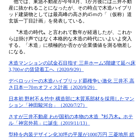
他では、東急不動産が今年8月、1か月後には三井不動
産に抜かれることになったが、その時点で木造ハイブリ
ッド建築物としては最高峰の高さ約45ｍの「（仮称）道
玄坂一丁目計画」を発表している。
〝木造の時代〟と言われて数年が経過したが、これか
らは掛け声ではなく本格的な木造の時代にいよいよ突入
する。「木造」に積極的か否かが企業価値を測る物差し
になる。
木造マンションの試金石目指す 三井ホーム5階建て延べ床
3,700㎡の賃貸着工へ（2020/9/29）
デベロッパーの木造ハイブリッド覇権争い激化 三井不 高
さ日本一70ｍオフィス計画（2020/9/29）
日本初 野村不＆竹中 構造部に木質系部材を採用したマン
ション「神田駿河台」（2020/7/27）
さすが三井不動産 わが国初の本物の木造〝杉乃木〟ホテ
ル「神宮外苑」に誕生（2019/11/13）
型枠を内装デザイン化30坪の平屋が1000万円 三菱地所 総