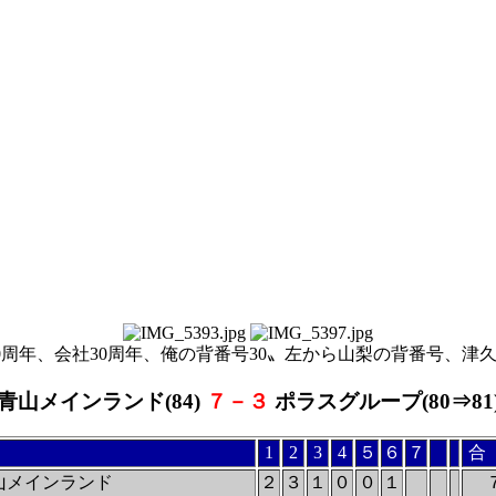
30周年、会社30周年、俺の背番号30〟左から山梨の背番号、津
青山メインランド(84)
７－３
ポラスグループ(80⇒81
1
2
3
4
５
６
７
合
山メインランド
２
３
１
０
０
１