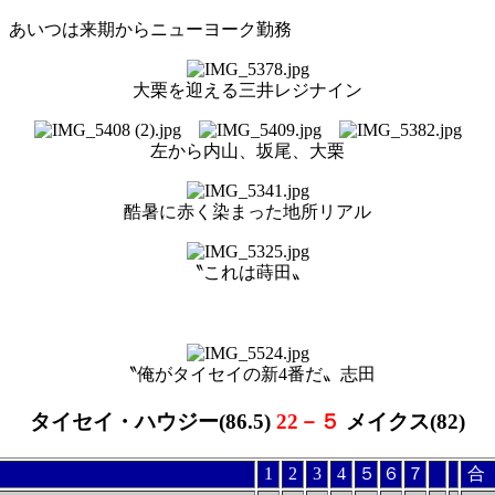
 あいつは来期からニューヨーク勤務
大栗を迎える三井レジナイン
左から内山、坂尾、大栗
酷暑に赤く染まった地所リアル
〝これは蒔田〟
〝俺がタイセイの新4番だ〟志田
タイセイ・ハウジー(86.5)
22－５
メイクス(82)
1
2
3
4
５
６
７
合