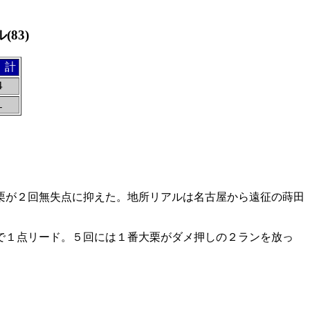
83)
 計
４
１
栗が２回無失点に抑えた。地所リアルは名古屋から遠征の蒔田
で１点リード。５回には１番大栗がダメ押しの２ランを放っ