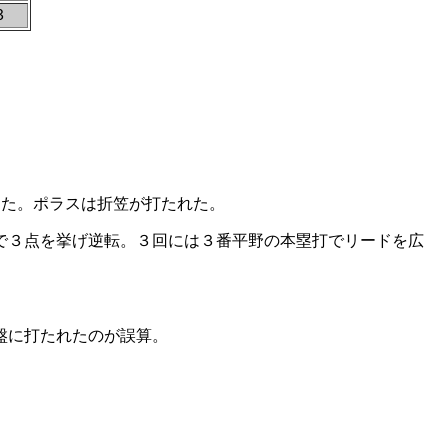
３
した。ポラスは折笠が打たれた。
で３点を挙げ逆転。３回には３番平野の本塁打でリードを広
盤に打たれたのが誤算。