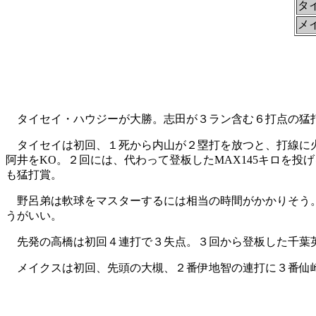
タ
メ
タイセイ・ハウジーが大勝。志田が３ラン含む６打点の猛打
タイセイは初回、１死から内山が２塁打を放つと、打線に火
阿井をKO。２回には、代わって登板したMAX145キロを
も猛打賞。
野呂弟は軟球をマスターするには相当の時間がかかりそう。
うがいい。
先発の高橋は初回４連打で３失点。３回から登板した千葉
メイクスは初回、先頭の大槻、２番伊地智の連打に３番仙崎