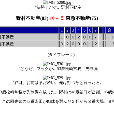
〝決勝Ｔだぞ〟野村不動産
野村不動産(83)
10－５
東急不動産(75)
1
2
3
4
５
６
７
合
村不動産
１
０
０
２
０
０
７
1
急不動産
０
２
０
０
０
１
２
(タイブレーク)
〝どうだ、フックか〟53歳松崎常務 先制弾
〝谷口、お前はまだ若い。俺は打つぞと言ったろ〟
歳松崎常務が先制弾を放った。野村は48歳谷口が健闘、45
この回先頭の５番永田が四球を選んだ２死から８番大場、９