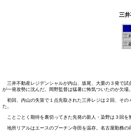
三井
三
三
三井不動産レジデンシャルが内山、坂尾、大栗の３発で試合
が一発攻勢に沈んだ。岡野監督は猛暑に怖気ついたのか欠場
初回、内山の失策で１点先取された三井レジは２回、その４
た。
ことごとく期待を裏切ってきた先発の新人・染野は３回を
地所リアルはエースのプーチン寺田を温存。名古屋勤務の