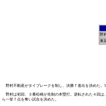
野
東
野村不動産がタイブレークを制し、決勝Ｔ進出を決めた。53
野村は初回、３番松崎が先制の本塁打。逆転された４回は、
ら一挙７点を奪い試合を決めた。