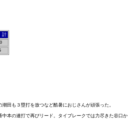
 計
0
５
歳の潮田も３塁打を放つなど酷暑におじさんが頑張った。
番中本の連打で再びリード。タイブレークでは力尽きた谷口か