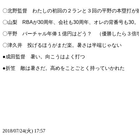
〇北野監督 わたしの初回の２ランと３回の平野の本塁打が
〇山梨
RBA
が
30
周年、会社も
30
周年、オレの背番号も
30
。
〇平野 バーチャル年俸１億円はどう？ （優勝したら３倍
〇津久井 投げるほうがまだ楽。暑さは半端じゃない
●成田監督 暑い。向こうはよく打つ
●折笠 敵は暑さだ。高めをことごとく持っていかれた
2018/07/24(火) 17:57