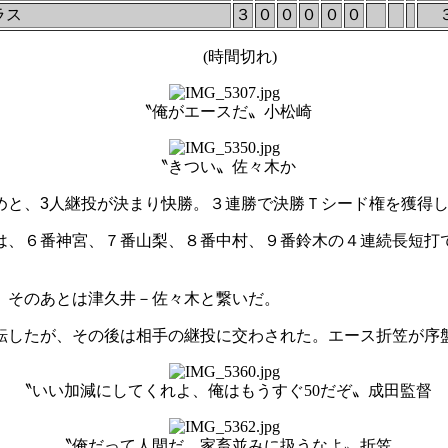
ラス
３
０
０
０
０
０
(時間切れ)
〝俺がエースだ〟小松崎
〝きつい〟佐々木か
めと、
3
人継投が決まり快勝。３連勝で決勝Ｔシード権を獲得
は、６番神宮、７番山梨、８番中村、９番鈴木の４連続長短打
、そのあとは津久井－佐々木と繋いだ。
転したが、その後は相手の継投に交わされた。エース折笠が序
〝いい加減にしてくれよ、俺はもうすぐ50だぞ〟成田監督
〝俺だって人間だ、家畜並みに扱うなよ〟折笠