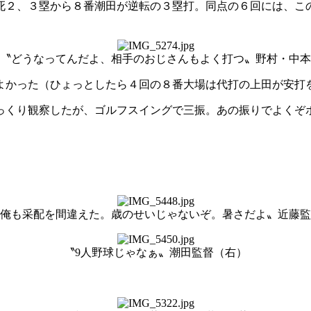
２、３塁から８番潮田が逆転の３塁打。同点の６回には、こ
〝どうなってんだよ、相手のおじさんもよく打つ〟野村・中本
よかった（ひょっとしたら４回の８番大場は代打の上田が安打
っくり観察したが、ゴルフスイングで三振。あの振りでよくぞボ
俺も采配を間違えた。歳のせいじゃないぞ。暑さだよ〟近藤監
〝9人野球じゃなぁ〟潮田監督（右）