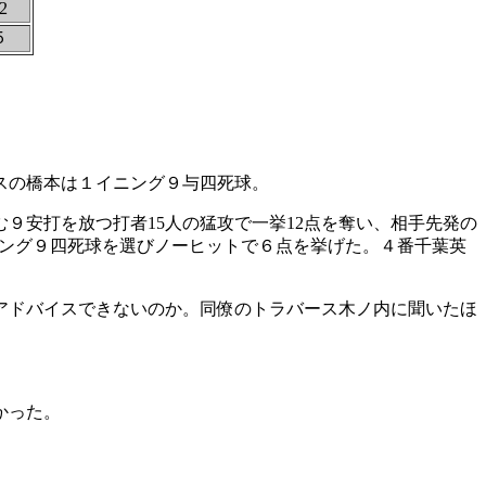
2
５
スの橋本は１イニング９与四死球。
安打を放つ打者15人の猛攻で一挙12点を奪い、相手先発の
ニング９四死球を選びノーヒットで６点を挙げた。４番千葉英
アドバイスできないのか。同僚のトラバース木ノ内に聞いたほ
かった。