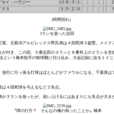
イセイ・ハウジー
12
６
３
１
2
イクス
３
０
２
０
(時間切れ)
3ランを放った志田
賞。元新潟アルビレックス野呂弟は４四死球３盗塁。メイク
が付き、この回、５番志田の３ランと６番井上の２ランを含む９
投げるという橋本投手の制球難に付け込み、大会記録に迫る１イ
強引に引っ張る打球はほとんどがファウルになる。千葉英は
英は４四死球を与えるなど２失点。
が３ランを放ったが、追い上げるにはあまりにも失点が大き
〝球の行方？ そんなの俺の知ったことか〟橋本