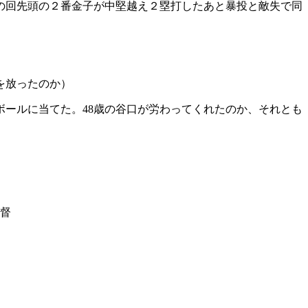
の回先頭の２番金子が中堅越え２塁打したあと暴投と敵失で同
を放ったのか）
ールに当てた。48歳の谷口が労わってくれたのか、それとも
督