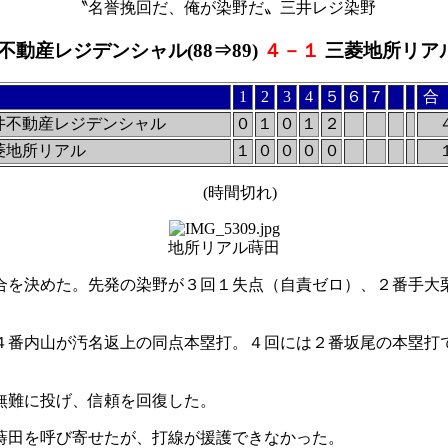
〝名誉挽回だ、俺が染野だ〟三井レジ染野
不動産レジデンシャル(88⇒89)
４－１
三菱地所リアル(
1
2
3
4
５
６
７
合
井不動産レジデンシャル
０
１
０
１
２
菱地所リアル
１
０
０
０
０
(時間切れ)
地所リアル蒔田
を決めた。先発の染野が３回１失点（自責ゼロ）、２番手大
。
番内山が汚名返上の同点本塁打。４回には２番坂尾の本塁打
無難に投げ、信頼を回復した。
蒔田を呼び寄せたが、打線が援護できなかった。