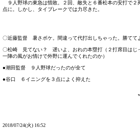
９人野球の東急は惜敗。２回、敵失と６番松本の安打で２死
点に。しかし、タイブレークでは力尽きた。
〇近藤監督 暑さボケ。間違って代打出しちゃった。勝てて
〇松崎 見てない？ 遅いよ、おれの本塁打（２打席目はじ
一陣の風がお情けで外野に運んでくれたのか）
●潮田監督 ９人野球だったのが全て
●谷口 ６イニングを３点によく抑えた
〝
2018/07/24(火) 16:52