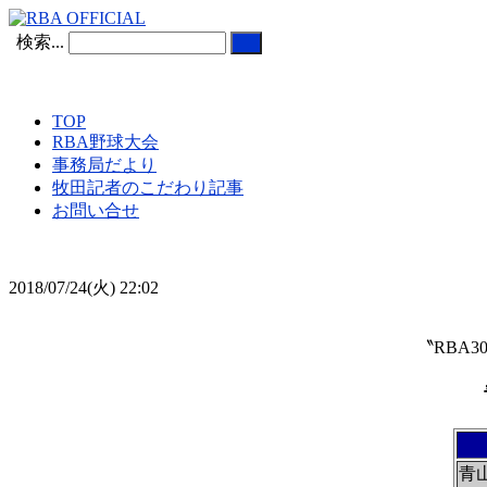
検索...
TOP
RBA野球大会
事務局だより
牧田記者のこだわり記事
お問い合せ
2018/07/24(火) 22:02
〝RBA
青