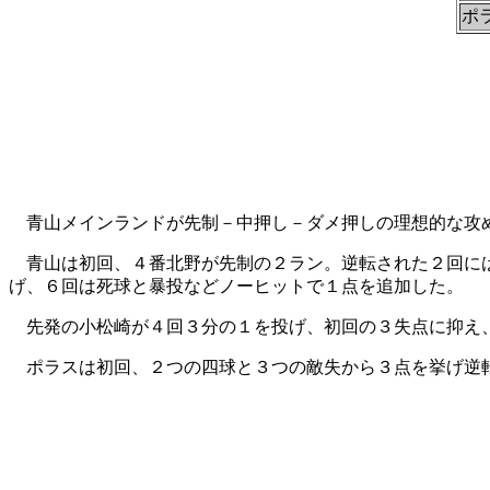
ポ
青山メインランドが先制－中押し－ダメ押しの理想的な攻
青山は初回、４番北野が先制の２ラン。逆転された２回に
げ、６回は死球と暴投などノーヒットで１点を追加した。
先発の小松崎が４回３分の１を投げ、初回の３失点に抑え
ポラスは初回、２つの四球と３つの敵失から３点を挙げ逆