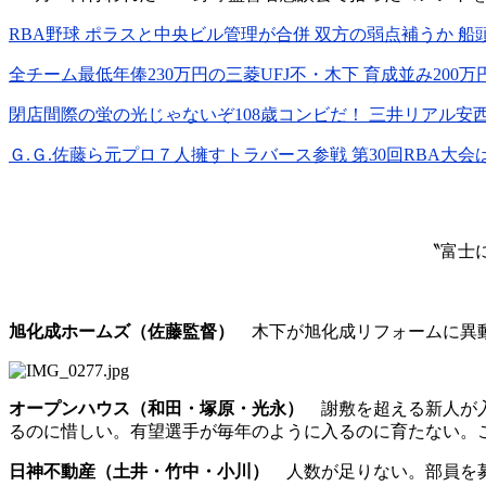
RBA野球 ポラスと中央ビル管理が合併 双方の弱点補うか 
全チーム最低年俸230万円の三菱UFJ不・木下 育成並み200
閉店間際の蛍の光じゃないぞ108歳コンビだ！ 三井リアル安
Ｇ.Ｇ.佐藤ら元プロ７人擁すトラバース参戦 第30回RBA大会
〝富士
旭化成ホームズ（佐藤監督）
木下が旭化成リフォームに異動
オープンハウス（和田・塚原・光永）
謝敷を超える新人が入
るのに惜しい。有望選手が毎年のように入るのに育たない。
日神不動産（土井・竹中・小川）
人数が足りない。部員を