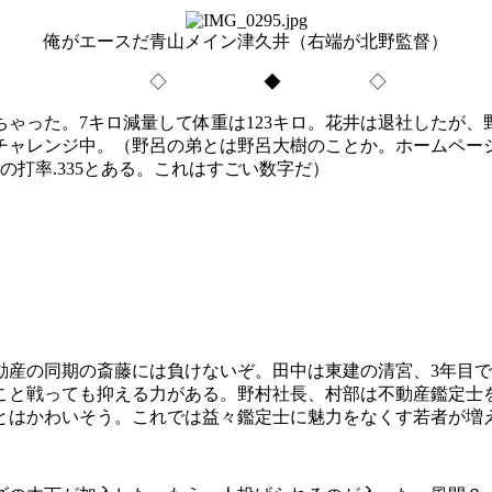
俺がエースだ青山メイン津久井（右端が北野監督）
◇ ◆ ◇
ゃった。7キロ減量して体重は123キロ。花井は退社したが、
ャレンジ中。（野呂の弟とは野呂大樹のことか。ホームページには
の打率.335とある。これはすごい数字だ）
産の同期の斎藤には負けないぞ。田中は東建の清宮、3年目で
こと戦っても抑える力がある。野村社長、村部は不動産鑑定士
とはかわいそう。これでは益々鑑定士に魅力をなくす若者が増