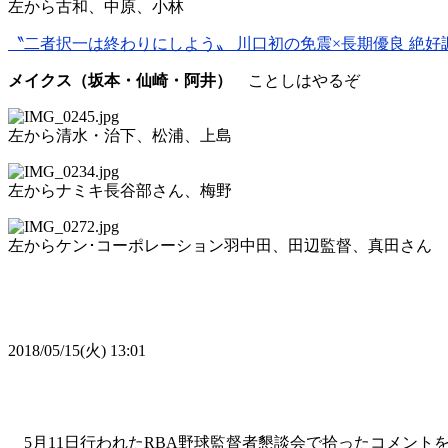
左から古和、中原、小林
〝二者択一は終わりにしよう〟 川口初の免震×長期優良 絶好
メイクス（坂本・仙崎・阿井）
ことしはやるぞ
左から清水・治下、松浦、上島
左からナミキ長谷部さん、梅野
左からケン･コーポレーション羽中田、田辺監督、真田さん
2018/05/15(火) 13:01
5月11日行われたRBA野球監督者懇談会で拾ったコメントを