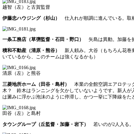
越智（左）と古賀監督
伊藤忠ハウジング（杉山）
仕入れが順調に進んでいる。取材
一条工務店（草彅監督・石田・野口）
矢島は異動。加藤を捕
積和不動産（清原・熊谷）
新人頼み。大谷（もちろん花巻東
いているから、このチームは強くなるかも）
清原（左）と熊谷
三菱地所ホーム（田谷・島村）
本業の全館空調エアロテック
木？ 鈴木はランニングを欠かしていないようです。新人が
は澱みに浮かぶ泡沫のように停滞し、かつ一挙に下降線をた
田谷（左）と島村
タウングループ（丘監督・加藤・岩下）
若いのが2人入る。