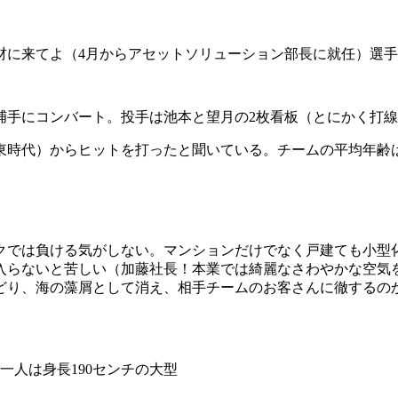
に来てよ（4月からアセットソリューション部長に就任）選手
手にコンバート。投手は池本と望月の2枚看板（とにかく打線
時代）からヒットを打ったと聞いている。チームの平均年齢は
では負ける気がしない。マンションだけでなく戸建ても小型
入らないと苦しい（加藤社長！本業では綺麗なさわやかな空気
どり、海の藻屑として消え、相手チームのお客さんに徹するの
一人は身長190センチの大型