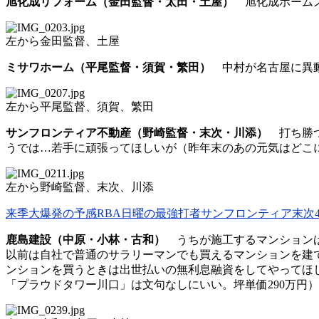
旭化成リフォーム（金田監督・太田・土屋）
旭化成ホームズ
左から金田監督、土屋
ミサワホーム（平尾監督・須賀・繁田）
中村が名古屋に異動
左から平尾監督、須賀、繁田
サンフロンティア不動産（野崎監督・末次・川添）
打ち勝つ
うでは…若手に頑張ってほしいが（昨年末のあの元気はどこ
左から野崎監督、末次、川添
来季大爆発の予感RBA日曜の最強打者サンフロンティア末次40点で
鹿島建設（中原・小林・古和）
うちが施工するマンションは
以前は自社で普通のサラリーマンでも買えるマンションを建
ンションを買うときは出世払いの無利息融資をしてやってほし
「プラウドタワー川口」は文句なしにいい。坪単価290万円）