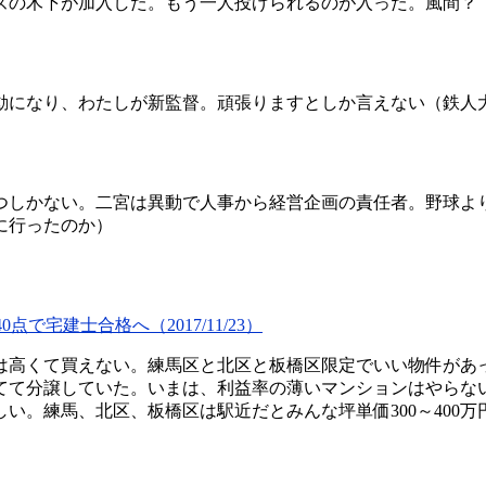
の木下が加入した。もう一人投げられるのが入った。風間？
になり、わたしが新監督。頑張りますとしか言えない（鉄人大
しかない。二宮は異動で人事から経営企画の責任者。野球より
に行ったのか）
宅建士合格へ（2017/11/23）
高くて買えない。練馬区と北区と板橋区限定でいい物件があ
てて分譲していた。いまは、利益率の薄いマンションはやらな
い。練馬、北区、板橋区は駅近だとみんな坪単価300～400