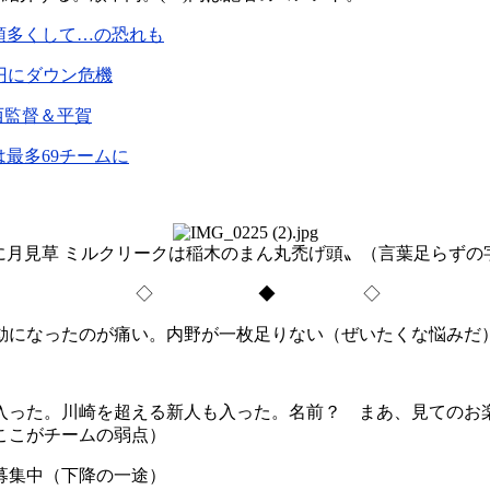
船頭多くして…の恐れも
万円にダウン危機
西監督＆平賀
は最多69チームに
に月見草 ミルクリークは稲木のまん丸禿げ頭〟（言葉足らずの
◇ ◆ ◇
になったのが痛い。内野が一枚足りない（ぜいたくな悩みだ
った。川崎を超える新人も入った。名前？ まあ、見てのお
ここがチームの弱点）
募集中（下降の一途）