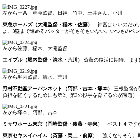
左から一条・草彅監督、日神・竹中、土井さん、小川
東急ホームズ（大滝監督・稲木・佐藤）
神宮はいいのだが、
よ、3塁まで進めるバッターがそもそもいない。いつものベ
左から佐藤、稲木、大滝監督
エイブル（堀内監督・清水・荒川）
斎藤の復活に期待。まず
左から堀内監督、清水、荒川
野村不動産アーバンネット（阿部・吉本・塚本）
三根監督が
負担を軽くするためにも第2、第3の投手を育てるのが課題）
左から塚本、阿部、吉本
ミサワホーム東京（岡崎監督・後藤・寺泉
） ベスト４です
東京セキスイハイム（斉藤・岡上・前原
） 強くなりそう。