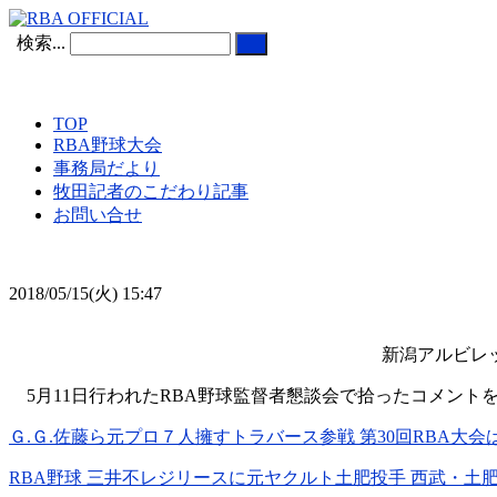
検索...
TOP
RBA野球大会
事務局だより
牧田記者のこだわり記事
お問い合せ
2018/05/15(火) 15:47
新潟アルビレ
5月11日行われたRBA野球監督者懇談会で拾ったコメントを
Ｇ.Ｇ.佐藤ら元プロ７人擁すトラバース参戦 第30回RBA大会
RBA野球 三井不レジリースに元ヤクルト土肥投手 西武・土