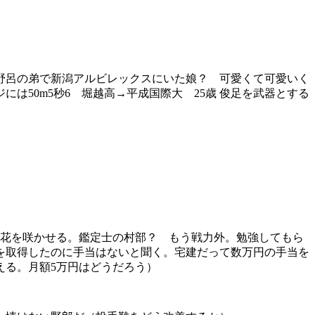
野呂の弟で新潟アルビレックスにいた娘？ 可愛くて可愛いく
50m5秒6 堀越高→平成国際大 25歳 俊足を武器とする
花を咲かせる。鑑定士の村部？ もう戦力外。勉強してもら
を取得したのに手当はないと聞く。宅建だって数万円の手当を
える。月額5万円はどうだろう）