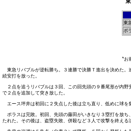
東
東
ポ
〝お
東急リバブルが逆転勝ち。３連勝で決勝Ｔ進出を決めた。連
続安打を放った。
２点を追うリバブルは３回、この回先頭の９番尾形が内野安
で２点を追加して突き放した。
エース坪井は初回に２失点した後は立ち直り、低めに球を
ポラスは完敗。初回、先頭の藤田がいきなり３塁打を放ち、
たれた。その後は、盗塁失敗、併殺など３人で攻撃を終える