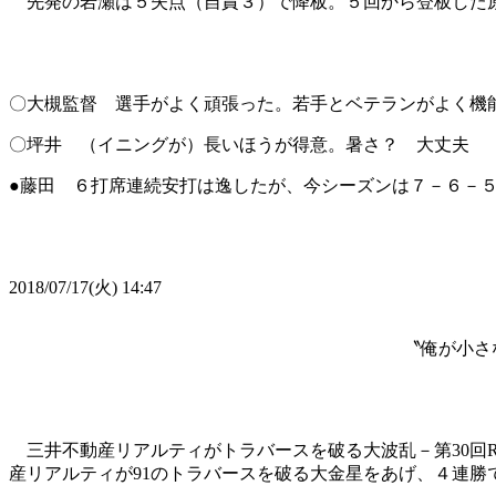
先発の岩瀬は５失点（自責３）で降板。５回から登板した
〇大槻監督 選手がよく頑張った。若手とベテランがよく機
〇坪井 （イニングが）長いほうが得意。暑さ？ 大丈夫
●藤田 ６打席連続安打は逸したが、今シーズンは７－６－
2018/07/17(火) 14:47
〝俺が小さ
三井不動産リアルティがトラバースを破る大波乱－第30回R
産リアルティが91のトラバースを破る大金星をあげ、４連