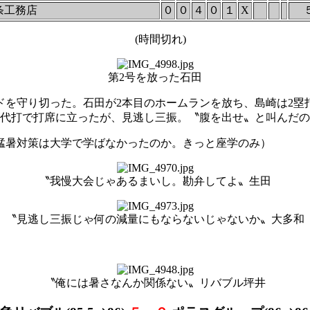
条工務店
０
０
４
０
１
X
(時間切れ)
第2号を放った石田
を守り切った。石田が2本目のホームランを放ち、島崎は2塁
が代打で打席に立ったが、見逃し三振。〝腹を出せ〟と叫んだ
猛暑対策は大学で学ばなかったのか。きっと座学のみ）
〝我慢大会じゃあるまいし。勘弁してよ〟生田
〝見逃し三振じゃ何の減量にもならないじゃないか〟大多和
〝俺には暑さなんか関係ない〟リバブル坪井