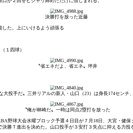
原口が２回をピシャリ締めただけに惜しまれる。
決勝打を放った近藤
能した。上にいけるよう頑張る
５（１四球）
〝省エネだよ、省エネ〟坪井
な大投手だ〟三井リアルの新人・山口（23）は身長174センチ、
〝俺が林崎だ〟一時は同点2塁打を放った
BA野球大会水曜ブロック予選４日目が７月18日、大宮・健保グ
勝で決勝Ｔ進出を決めた。山口投手が３安打３失点に抑える力投