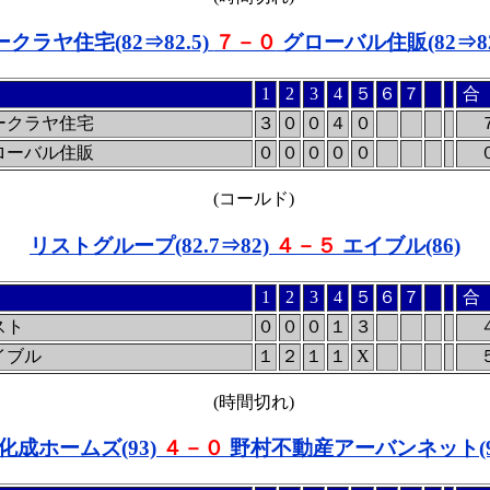
クラヤ住宅(82⇒82.5)
７－０
グローバル住販(82⇒82
1
2
3
4
５
６
７
合
ークラヤ住宅
３
０
０
４
０
ローバル住販
０
０
０
０
０
(コールド)
リストグループ(82.7⇒82)
４－５
エイブル(86)
1
2
3
4
５
６
７
合
スト
０
０
０
１
３
イブル
１
２
１
１
X
(時間切れ)
化成ホームズ(93)
４－０
野村不動産アーバンネット(9