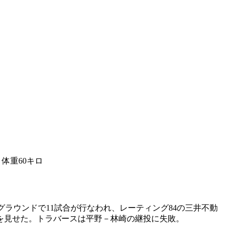
体重60キロ
ラウンドで11試合が行なわれ、レーティング84の三井不動
を見せた。トラバースは平野－林崎の継投に失敗。