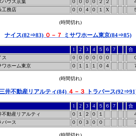
水ハウス京葉
０
０
０
０
２
２
条工務店
０
０
４
０
１
X
(時間切れ)
ナイス(82⇒83)
０－７
ミサワホーム東京(84⇒85)
1
2
3
4
５
６
７
合
イス
0
０
０
０
０
０
サワホーム東京
０
１
１
１
０
４
(時間切れ)
三井不動産リアルティ(84)
４－３
トラバース(92⇒91
1
2
3
4
５
６
７
合
井不動産リアルティ
０
１
２
０
１
ラバース
０
０
３
０
０
(時間切れ)