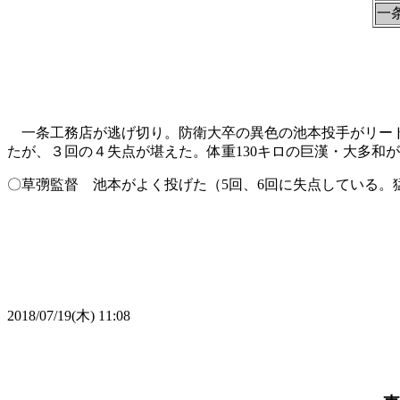
一
一条工務店が逃げ切り。防衛大卒の異色の池本投手がリード
たが、３回の４失点が堪えた。体重130キロの巨漢・大多和
〇草彅監督 池本がよく投げた（5回、6回に失点している。
2018/07/19(木) 11:08