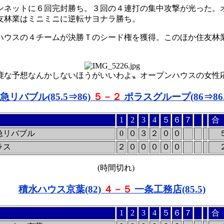
ンネットに６回完封勝ち。３回の４連打の集中攻撃が光った。
友林業はミニミニに逆転サヨナラ勝ち。
ウスの４チームが決勝Ｔのシード権を獲得。このほか住友林
鹿な予想なんかしないほうがいいわよ〟オープンハウスの女性
急リバブル(85.5⇒86)
５－２
ポラスグループ(86⇒86.
1
2
3
4
５
６
７
合
急リバブル
0
０
３
２
０
０
ラス
２
０
０
０
０
０
(時間切れ)
積水ハウス京葉(82)
４－５
一条工務店(85.5)
1
2
3
4
５
６
７
合