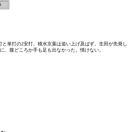
５
打と単打の2安打。積水京葉は追い上げ及ばず。生田が先発し
のに、腹どころか手も足も出なかった。情けない。