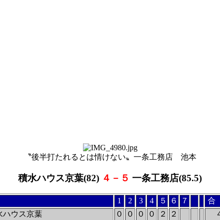
〝後半打たれるとは情けない〟一条工務店 池本
積水ハウス京葉(82)
４－５
一条工務店(85.5)
1
2
3
4
５
６
７
合
水ハウス京葉
０
０
０
０
２
２