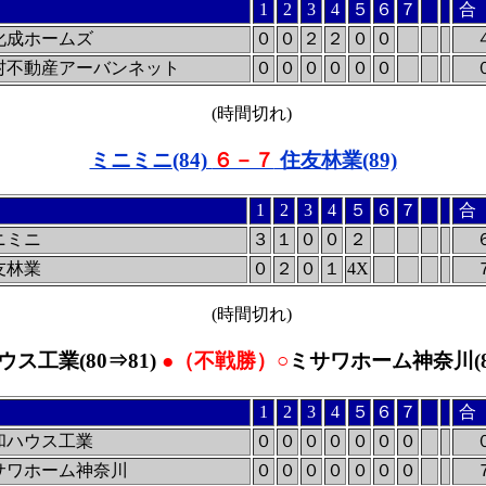
1
2
3
4
５
６
７
合
化成ホームズ
０
０
２
２
０
０
村不動産アーバンネット
０
０
０
０
０
０
(時間切れ)
ミニミニ(84)
６－７
住友林業(89)
1
2
3
4
５
６
７
合
ニミニ
３
１
０
０
２
友林業
０
２
０
１
4X
(時間切れ)
ス工業(80⇒81)
●（不戦勝）○
ミサワホーム神奈川(87
1
2
3
4
５
６
７
合
和ハウス工業
０
０
０
０
０
０
０
サワホーム神奈川
０
０
０
０
０
０
０