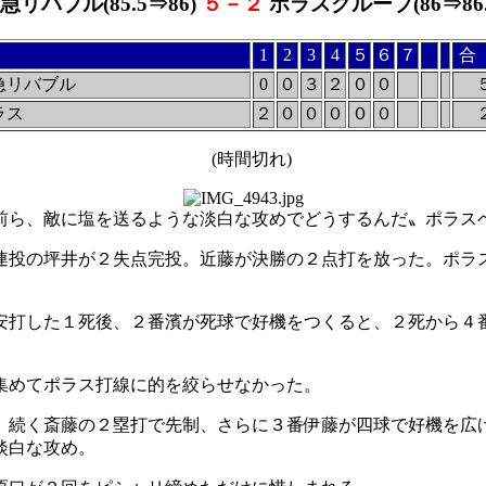
急リバブル(85.5⇒86)
５－２
ポラスグループ(86⇒86.
1
2
3
4
５
６
７
合
急リバブル
0
０
３
２
０
０
ラス
２
０
０
０
０
０
(時間切れ)
前ら、敵に塩を送るような淡白な攻めでどうするんだ〟ポラス
投の坪井が２失点完投。近藤が決勝の２点打を放った。ポラ
打した１死後、２番濱が死球で好機をつくると、２死から４
集めてポラス打線に的を絞らせなかった。
続く斎藤の２塁打で先制、さらに３番伊藤が四球で好機を広
淡白な攻め。