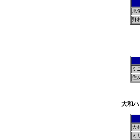
旭
野
ミ
住
大和ハウ
大
ミ