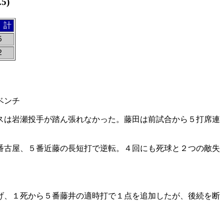
5)
 計
５
２
ベンチ
スは岩瀬投手が踏ん張れなかった。藤田は前試合から５打席連
番古屋、５番近藤の長短打で逆転。４回にも死球と２つの敵失
げ、１死から５番藤井の適時打で１点を追加したが、後続を断