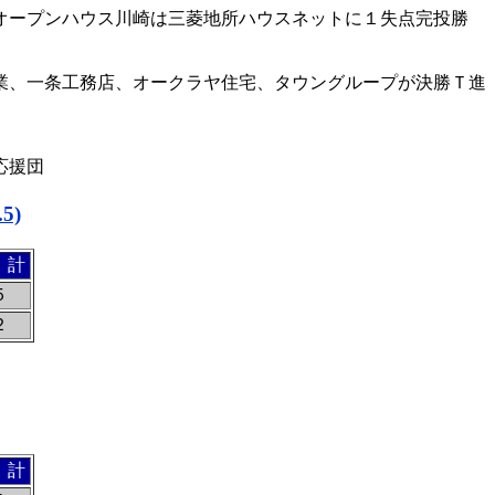
オープンハウス川崎は三菱地所ハウスネットに１失点完投勝
業、一条工務店、オークラヤ住宅、タウングループが決勝Ｔ進
応援団
5)
 計
５
２
 計