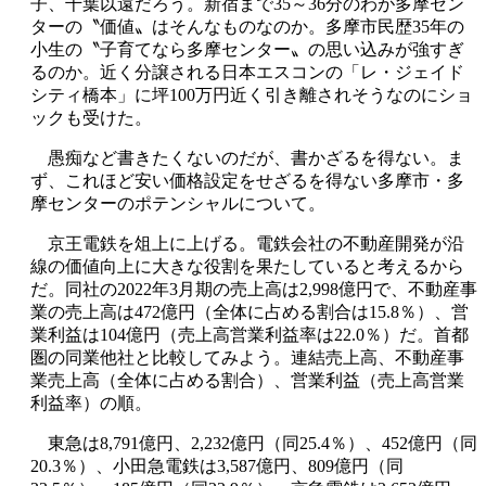
子、千葉以遠だろう。新宿まで35～36分のわが多摩セン
ターの〝価値〟はそんなものなのか。多摩市民歴35年の
小生の〝子育てなら多摩センター〟の思い込みが強すぎ
るのか。近く分譲される日本エスコンの「レ・ジェイド
シティ橋本」に坪100万円近く引き離されそうなのにショ
ックも受けた。
愚痴など書きたくないのだが、書かざるを得ない。ま
ず、これほど安い価格設定をせざるを得ない多摩市・多
摩センターのポテンシャルについて。
京王電鉄を俎上に上げる。電鉄会社の不動産開発が沿
線の価値向上に大きな役割を果たしていると考えるから
だ。同社の2022年3月期の売上高は2,998億円で、不動産事
業の売上高は472億円（全体に占める割合は15.8％）、営
業利益は104億円（売上高営業利益率は22.0％）だ。首都
圏の同業他社と比較してみよう。連結売上高、不動産事
業売上高（全体に占める割合）、営業利益（売上高営業
利益率）の順。
東急は8,791億円、2,232億円（同25.4％）、452億円（同
20.3％）、小田急電鉄は3,587億円、809億円（同