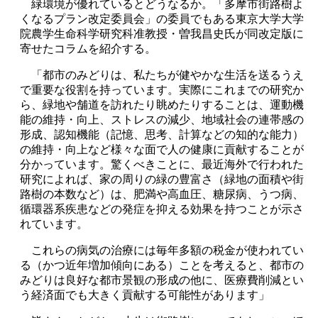
緑環境が優れているとどうなるか。「多摩市街路樹よ
くなるプラン改定委員会」の委員でもある東京大学大学
院農学生命科学研究科准教授・曽我昌史氏が同改定版に
寄せたコラムを紹介する。
「都市のみどりは、私たちが健やかな生活を送るうえ
で重要な役割を持っています。実際にこれまでの研究か
ら、緑地や舗道を訪れたり眺めたりすることは、運動機
能の維持・向上、ストレスの減少、地域社会の連帯感の
形成、認知機能（記憶、思考、計算などの知的な能力）
の維持・向上など様々な面で人の健康に貢献することが
分かっています。驚くべきことに、最近海外で行われた
研究によれば、家の周りの緑の豊富さ（緑地の面積や街
路樹の本数など）は、肥満や高血圧、糖尿病、うつ病、
循環器系疾患などの発症を抑える効果を持つことが示さ
れています。
これらの病気の治療には毎年多額の税金が使われてい
る（かつ近年増加傾向にある）ことを考えると、都市の
みどりは良好な都市景観の形成の他に、医療費削減とい
う経済面でも大きく貢献する可能性があります」