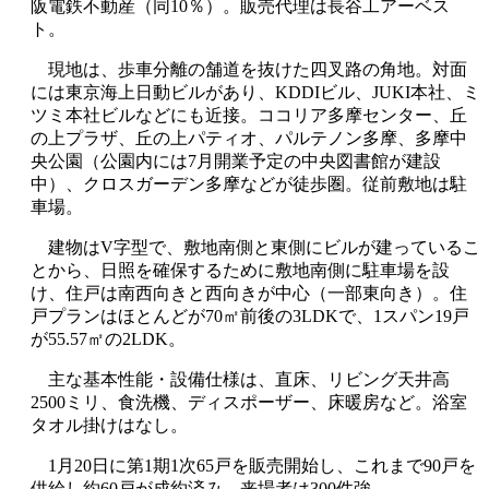
阪電鉄不動産（同10％）。販売代理は長谷工アーベス
ト。
現地は、歩車分離の舗道を抜けた四叉路の角地。対面
には東京海上日動ビルがあり、KDDIビル、JUKI本社、ミ
ツミ本社ビルなどにも近接。ココリア多摩センター、丘
の上プラザ、丘の上パティオ、パルテノン多摩、多摩中
央公園（公園内には7月開業予定の中央図書館が建設
中）、クロスガーデン多摩などが徒歩圏。従前敷地は駐
車場。
建物はV字型で、敷地南側と東側にビルが建っているこ
とから、日照を確保するために敷地南側に駐車場を設
け、住戸は南西向きと西向きが中心（一部東向き）。住
戸プランはほとんどが70㎡前後の3LDKで、1スパン19戸
が55.57㎡の2LDK。
主な基本性能・設備仕様は、直床、リビング天井高
2500ミリ、食洗機、ディスポーザー、床暖房など。浴室
タオル掛けはなし。
1月20日に第1期1次65戸を販売開始し、これまで90戸を
供給し約60戸が成約済み。来場者は300件強。