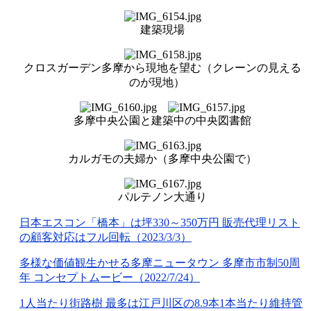
建築現場
クロスガーデン多摩から現地を望む（クレーンの見える
のが現地）
多摩中央公園と建築中の中央図書館
カルガモの夫婦か（多摩中央公園で）
パルテノン大通り
日本エスコン「橋本」は坪330～350万円 販売代理リスト
の顧客対応はフル回転（2023/3/3）
多様な価値観生かせる多摩ニュータウン 多摩市市制50周
年 コンセプトムービー（2022/7/24）
1人当たり街路樹 最多は江戸川区の8.9本1本当たり維持管