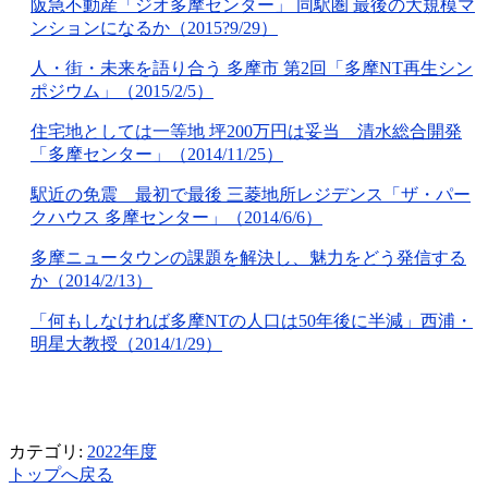
阪急不動産「ジオ多摩センター」 同駅圏 最後の大規模マ
ンションになるか（2015?9/29）
人・街・未来を語り合う 多摩市 第2回「多摩NT再生シン
ポジウム」（2015/2/5）
住宅地としては一等地 坪200万円は妥当 清水総合開発
「多摩センター」（2014/11/25）
駅近の免震 最初で最後 三菱地所レジデンス「ザ・パー
クハウス 多摩センター」（2014/6/6）
多摩ニュータウンの課題を解決し、魅力をどう発信する
か（2014/2/13）
「何もしなければ多摩NTの人口は50年後に半減」西浦・
明星大教授（2014/1/29）
カテゴリ:
2022年度
トップへ戻る