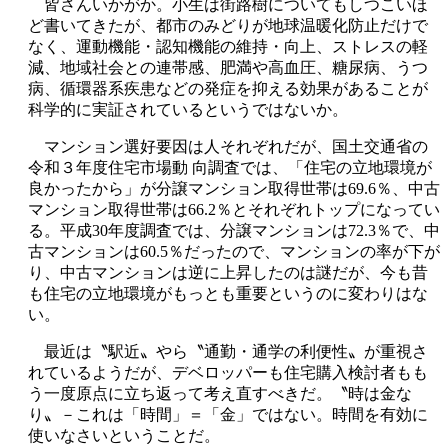
皆さんいかがか。小生は街路樹についてもしつこいほ
ど書いてきたが、都市のみどりが地球温暖化防止だけで
なく、運動機能・認知機能の維持・向上、ストレスの軽
減、地域社会との連帯感、肥満や高血圧、糖尿病、うつ
病、循環器系疾患などの発症を抑える効果があることが
科学的に実証されているというではないか。
マンション選好要因は人それぞれだが、国土交通省の
令和３年度住宅市場動 向調査では、「住宅の立地環境が
良かったから」が分譲マンション取得世帯は69.6％、中古
マンション取得世帯は66.2％とそれぞれトップになってい
る。平成30年度調査では、分譲マンションは72.3％で、中
古マンションは60.5％だったので、マンションの率が下が
り、中古マンションは逆に上昇したのは謎だが、今も昔
も住宅の立地環境がもっとも重要というのに変わりはな
い。
最近は〝駅近〟やら〝通勤・通学の利便性〟が重視さ
れているようだが、デベロッパーも住宅購入検討者もも
う一度原点に立ち返って考え直すべきだ。〝時は金な
り〟－これは「時間」＝「金」ではない。時間を有効に
使いなさいということだ。