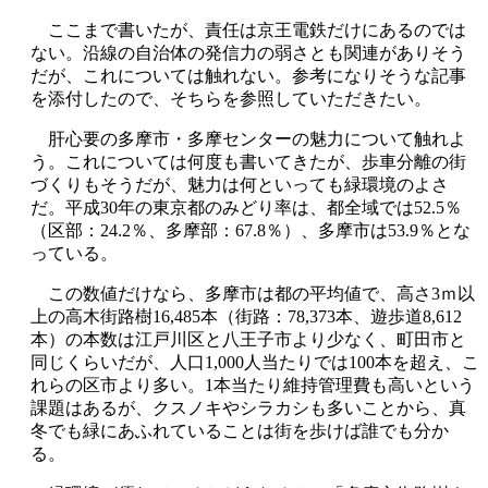
ここまで書いたが、責任は京王電鉄だけにあるのでは
ない。沿線の自治体の発信力の弱さとも関連がありそう
だが、これについては触れない。参考になりそうな記事
を添付したので、そちらを参照していただきたい。
肝心要の多摩市・多摩センターの魅力について触れよ
う。これについては何度も書いてきたが、歩車分離の街
づくりもそうだが、魅力は何といっても緑環境のよさ
だ。平成30年の東京都のみどり率は、都全域では52.5％
（区部：24.2％、多摩部：67.8％）、多摩市は53.9％とな
っている。
この数値だけなら、多摩市は都の平均値で、高さ3ｍ以
上の高木街路樹16,485本（街路：78,373本、遊歩道8,612
本）の本数は江戸川区と八王子市より少なく、町田市と
同じくらいだが、人口1,000人当たりでは100本を超え、こ
れらの区市より多い。1本当たり維持管理費も高いという
課題はあるが、クスノキやシラカシも多いことから、真
冬でも緑にあふれていることは街を歩けば誰でも分か
る。