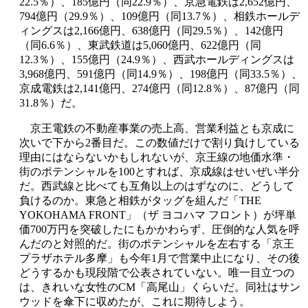
22.5％）、185億円（同22.9％）、京急電鉄は2,652億円、
794億円（29.9％）、109億円（同13.7％）、相鉄ホールデ
ィングスは2,166億円、638億円（同29.5％）、142億円
（同6.6％）、東武鉄道は5,060億円、622億円（同
12.3％）、155億円（24.9％）、西武ホールディングスは
3,968億円、591億円（同14.9％）、198億円（同33.5％）、
京成電鉄は2,141億円、274億円（同12.8％）、87億円（同
31.8％）だ。
京王電鉄の不動産事業の売上高、営業利益とも京成に
次いで下から2番目だ。この数値だけで割り負けしている
理由にはならないかもしれないが、京王線の地価水準・
街のポテンシャルを100とすれば、京成線はせいぜい半分
だ。西武線と比べても互角以上のはずなのに、どうして
負けるのか。東急と相鉄がタッグを組んだ「THE
YOKOHAMA FRONT」（ザ ヨコハマ フロント）が坪単
価700万円を突破したにもかかわらず、圧倒的な人気を呼
んだのと対照的だ。街のポテンシャルを左右する「京王
プラザホテル多摩」も今年1月で営業中止になり、その後
どうするかも現段階で公表されていない。唯一目立つの
は、きれいな女性のCM「高尾山」くらいだ。同社はサン
ウッドを傘下に収めたが、これに期待しよう。