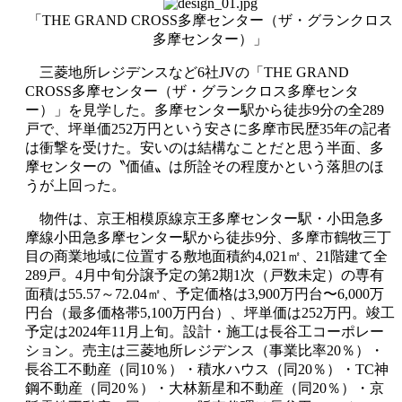
「THE GRAND CROSS多摩センター（ザ・グランクロス
多摩センター）」
三菱地所レジデンスなど6社JVの「THE GRAND
CROSS多摩センター（ザ・グランクロス多摩センタ
ー）」を見学した。多摩センター駅から徒歩9分の全289
戸で、坪単価252万円という安さに多摩市民歴35年の記者
は衝撃を受けた。安いのは結構なことだと思う半面、多
摩センターの〝価値〟は所詮その程度かという落胆のほ
うが上回った。
物件は、京王相模原線京王多摩センター駅・小田急多
摩線小田急多摩センター駅から徒歩9分、多摩市鶴牧三丁
目の商業地域に位置する敷地面積約4,021㎡、21階建て全
289戸。4月中旬分譲予定の第2期1次（戸数未定）の専有
面積は55.57～72.04㎡、予定価格は3,900万円台〜6,000万
円台（最多価格帯5,100万円台）、坪単価は252万円。竣工
予定は2024年11月上旬。設計・施工は長谷工コーポレー
ション。売主は三菱地所レジデンス（事業比率20％）・
長谷工不動産（同10％）・積水ハウス（同20％）・TC神
鋼不動産（同20％）・大林新星和不動産（同20％）・京