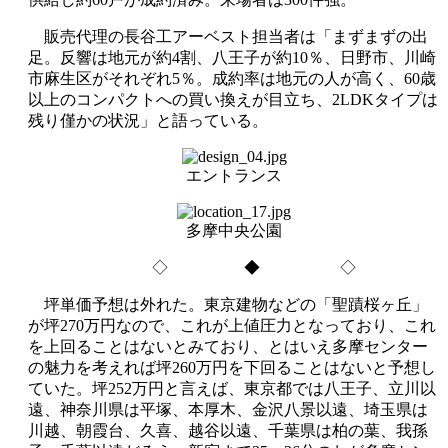
販売代理の長谷工アーベスト担当者は「まずまずの出
足。反響は地元が約4割、八王子が約10％、日野市、川崎
市麻生区がそれぞれ5％。成約率は地元の人が高く、60歳
以上のコンパクトへの買い換えが目立ち、2LDKタイプは
残り僅かの状況」と語っている。
エントランス
多摩中央公園
◇ ◆ ◇
坪単価予想は外れた。東京建物などの「聖蹟桜ヶ丘」
が坪270万円なので、これが上値圧力となっており、これ
を上回ることはないとみており、とはいえ多摩センター
の魅力を考えれば坪260万円を下回ることはないと予想し
ていた。坪252万円と言えば、東京都では八王子、立川以
遠、神奈川県は平塚、本厚木、金沢八景以遠、埼玉県は
川越、朝霞台、久喜、越谷以遠、千葉県は柏の葉、我孫