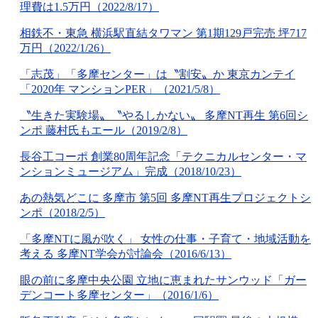
理費は1.5万円（2022/8/17）
相鉄不・東急 横浜駅直結タワマン 第1期129戸完売 坪717
万円（2022/1/26）
「志茂」「多摩センター」は〝割安〟か 東京カンテイ
「2020年 マンションPER」（2021/5/8）
〝生きた実験場〟〝やるしかない〟 多摩NT再生 第6回シ
ンポ 藤村氏もエール（2019/2/8）
長谷工コーポ 創業80周年記念「テクニカルセンター・マ
ンションミュージアム」完成（2018/10/23）
あの熱気どこに 多摩市 第5回 多摩NT再生プロジェクトシ
ンポ（2018/2/5）
「多摩NTに風が吹く」 女性の仕事・子育て・地域活動を
考える 多摩NT学会が討論会（2016/6/13）
眼の前に多摩中央公園 立地に恵まれたサンウッド「ガー
デンコート多摩センター」（2016/1/6）