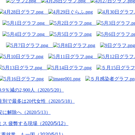
の2,900人（2020/5/20）
最多は20代女性（2020/5/18）
解除へ（2020/5/13）
ミス 疲弊する現場（
2020/5/12
）
二重就業〟も一因（
2020/5/11
）