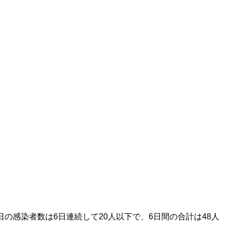
日の感染者数は
6
日連続して
20
人以下で、
6
日間の合計は
48
人