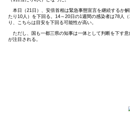
本日（
21
日）、安倍首相は緊急事態宣言を継続するか解
たり
10
人）を下回る。
14
～
20
日の
1
週間の感染者は
78
人（
り、こちらは目安を下回る可能性が高い。
ただし、国も一都三県の知事は一体として判断を下す意
が注目される。