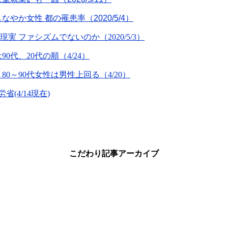
しなやか女性 都の罹患率（
2020/5/4
）
 ファシズムでないのか（2020/5/3）
0代、20代の順（4/24）
・80～90代女性は男性上回る（4/20）
省(4/14現在)
こだわり記事アーカイブ