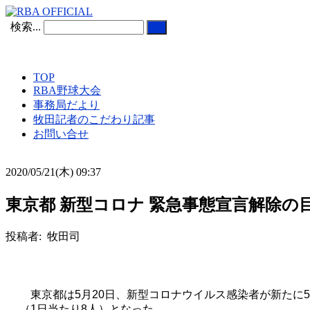
検索...
TOP
RBA野球大会
事務局だより
牧田記者のこだわり記事
お問い合せ
2020/05/21(木) 09:37
東京都 新型コロナ 緊急事態宣言解除の
投稿者: 牧田司
東京都は
5
月
20
日、新型コロナウイルス感染者が新たに
5
（
1
日当たり
8
人）となった。