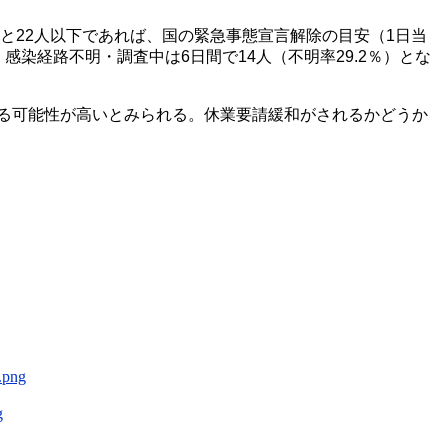
と
22
人以下であれば、国の緊急事態宣言解除の目安（
1
日当
。感染経路不明・調査中は
6
日間で
14
人（不明率
29.2
％）とな
る可能性が高いとみられる。休業要請緩和がされるかどうか