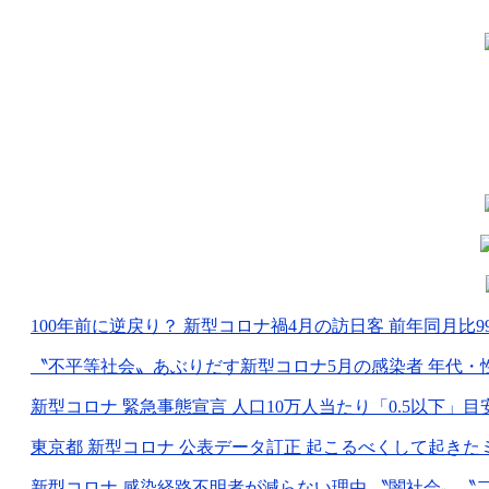
100年前に逆戻り？ 新型コロナ禍4月の訪日客 前年同月比99.9％減
〝不平等社会〟あぶりだす新型コロナ5月の感染者 年代・性別で
新型コロナ 緊急事態宣言 人口10万人当たり「0.5以下」目安に
東京都 新型コロナ 公表データ訂正 起こるべくして起きた
新型コロナ 感染経路不明者が減らない理由 〝闇社会〟〝